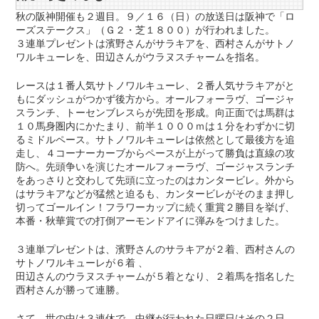
秋の阪神開催も２週目。９／１６（日）の放送日は阪神で「ロ
ーズステークス」（Ｇ２・芝１８００）が行われました。
３連単プレゼントは濱野さんがサラキアを、西村さんがサトノ
ワルキューレを、田辺さんがウラヌスチャームを指名。
レースは１番人気サトノワルキューレ、２番人気サラキアがと
もにダッシュがつかず後方から。オールフォーラヴ、ゴージャ
スランチ、トーセンブレスらが先団を形成。向正面では馬群は
１０馬身圏内にかたまり、前半１０００ｍは１分をわずかに切
るミドルペース。サトノワルキューレは依然として最後方を追
走し、４コーナーカーブからペースが上がって勝負は直線の攻
防へ。先頭争いを演じたオールフォーラヴ、ゴージャスランチ
をあっさりと交わして先頭に立ったのはカンタービレ。外から
はサラキアなどが猛然と迫るも、カンタービレがそのまま押し
切ってゴールイン！フラワーカップに続く重賞２勝目を挙げ、
本番・秋華賞での打倒アーモンドアイに弾みをつけました。
３連単プレゼントは、濱野さんのサラキアが２着、西村さんの
サトノワルキューレが６着 、
田辺さんのウラヌスチャームが５着となり、２着馬を指名した
西村さんが勝って連勝。
さて、世の中は３連休で、中継が行われた日曜日はその２日