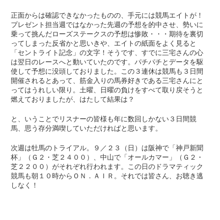
正面からは確認できなかったものの、手元には競馬エイトが！
プレゼント担当週ではなかった先週の予想を的中させ、勢いに
乗って挑んだローズステークスの予想は惨敗・・・期待を裏切
ってしまった反省かと思いきや、エイトの紙面をよく見ると
「セントライト記念」の文字！そうです、すでに三宅さんの心
は翌日のレースへと動いていたのです。パチパチとデータを駆
使して予想に没頭しておりました。この３連休は競馬も３日間
開催されるとあって、筋金入りの馬券好きである三宅さんにと
ってはうれしい限り。土曜、日曜の負けをすべて取り戻そうと
燃えておりましたが、はたして結果は？
と、いうことでリスナーの皆様も年に数回しかない３日間競
馬、思う存分満喫していただければと思います。
次週は牡馬のトライアル。９／２３（日）は阪神で「神戸新聞
杯」（Ｇ２・芝２４００）、中山で「オールカマー」（Ｇ２・
芝２２００）がそれぞれ行われます。この日のドラマティック
競馬も朝１０時からＯＮ．ＡＩＲ。それでは皆さん、お聴き逃
しなく！