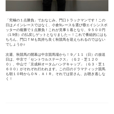
「究極の１点勝負」でおなじみ、門口トラックマンです！この
日はメインレースではなく、小倉9レースを選び⑱エイシンスポ
ッターの複勝で１点勝負！これが見事１着となり、９５００円
（1.9倍）の払戻しゲットとなりました～！これで番組的にはも
ちろん、門口ＴＭも気持ち良く秋競馬を迎えられるのではない
でしょうか♪
次週、秋競馬の開幕は中京競馬場から！９／１１（日）の放送
日は、中京で「セントウルステークス」（Ｇ２・芝１２０
０）、中山で「京成杯オータムハンデキャップ」（Ｇ３・芝１
６００）がそれぞれ行われます。この日のドラマティック競馬
も朝１０時からＯＮ．ＡＩＲ。それでは皆さん、お聴き逃しな
く！