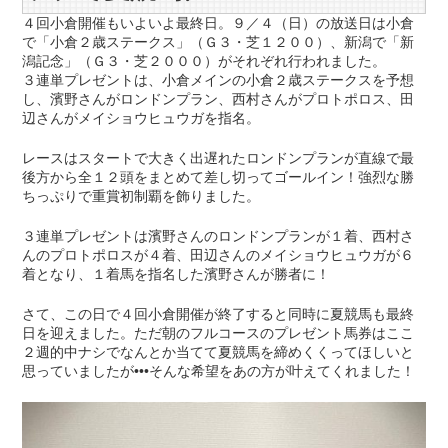
４回小倉開催もいよいよ最終日。９／４（日）の放送日は小倉
で「小倉２歳ステークス」（Ｇ３・芝１２００）、新潟で「新
潟記念」（Ｇ３・芝２０００）がそれぞれ行われました。
３連単プレゼントは、小倉メインの小倉２歳ステークスを予想
し、濱野さんがロンドンプラン、西村さんがプロトポロス、田
辺さんがメイショウヒュウガを指名。
レースはスタートで大きく出遅れたロンドンプランが直線で最
後方から全１２頭をまとめて差し切ってゴールイン！強烈な勝
ちっぷりで重賞初制覇を飾りました。
３連単プレゼントは濱野さんのロンドンプランが１着、西村さ
んのプロトポロスが４着、田辺さんのメイショウヒュウガが６
着となり、１着馬を指名した濱野さんが勝者に！
さて、この日で４回小倉開催が終了すると同時に夏競馬も最終
日を迎えました。ただ朝のフルコースのプレゼント馬券はここ
２週的中ナシでなんとか当てて夏競馬を締めくくってほしいと
思っていましたが•••そんな希望をあの方が叶えてくれました！