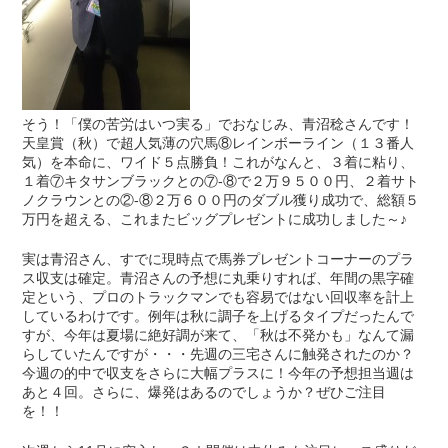
そう！「僕の苦労はいつ実る」でおなじみ、青沼稔さんです！
天皇賞（秋）で超人気薄の穴馬⑧レインボーライン（１３番人
気）を本命に、ワイド５点勝負！これがなんと、３着に粘り、
１着⑦キタサンブラックとの⑦-⑧で２万９５００円、２着サト
ノクラウンとの②-⑧２万６００円のダブル獲り成功で、総額５
万円を超える、これまたビッグプレゼントに成功しました～♪
実は青沼さん、すでに現時点で馬券プレゼントコーナーのプラ
ス収支は確定。青沼さんの予想に丸乗りすれば、年間の黒字確
定という、プロのトラックマンでも容易ではない回収率を計上
しているわけです。例年は秋に調子を上げるタイプだったんで
すが、今年は夏場に絶好調が来て、「秋は不発かも」なんて漏
らしていたんですが・・・先週の三宅さんに触発されたのか？
今週の的中で収支をさらに大幅プラスに！今年の予想担当週は
あと４回。さらに、爆発はあるのでしょうか？ぜひご注目
を！！