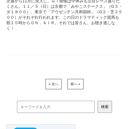
次週から11月に突入し、ＧⅠ開催は中休みも注目レース盛りだ
くさん。１１／５（日）は京都で「みやこステークス」（G３・
ダ１８００）、東京で「アウゼンチン共和国杯」（G２・芝２５
００）がそれぞれ行われます。この日のドラマティック競馬も
朝１０時からＯＮ．ＡＩＲ。それでは皆さん、お聴き逃しな
く！
« 次へ
前へ »