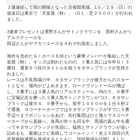
３週連続して雨の開催となった京都競馬場。1０／２９（日）の
放送日は東京で「天皇賞（秋）」（G１・芝２０００）が行われ
ました。
3連単プレゼントは濱野さんがサトノクラウンを、西村さんがリ
アルスティールを、
田辺さんがヤマカツエースをそれぞれ指名しました。
海外を含めたＧⅠホース８頭という豪華メンバーが集結した天
皇賞（秋）。オッズは割れたものの、１番人気には今年ＧⅠ３
勝目、通算６つ目のタイトルを狙うキタサンブラックが支持さ
れました。
レースは不良馬場の中、キタサンブラックが後方からのスター
トとなり、場内がどよめきます。ロードヴァンドールが飛ば
し、３番手には３番人気のリアルスティール、内の５、６番手
に宝塚記念を勝った２番人気サトノクラウンがつけ、キタサン
ブラックは後方４、５番手から。前半１０００ｍを１分４秒２
で通過。３コーナーカーブではキタサンブラックがすでに５番
手辺りまでポジションをあげ、先行集団はひと塊りで４コーナ
ーカーブから直線へ。各馬が外々を回る中、馬場の真ん中を通
ってキタサンブラックが先頭に。猛然とサトノクラウンが追い
詰めるも、最後はクビ差残してゴールイン！！史上５頭目の天
皇賞春秋連覇を達成するとともに、現役最強を証明しました。