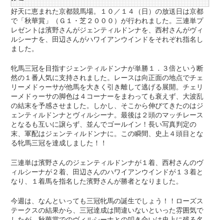
好天に恵まれた京都競馬場。１０／１４（日）の放送日は京都
で「秋華賞」（Ｇ１・芝２０００）が行われました。三連単プ
レゼントは濱野さんがジェンティルドンナを、西村さんがヴィ
ルシーナを、田辺さんがハワイアンウインドをそれぞれ指名し
ました。
牝馬三冠を目指すジェンティルドンナが単勝１．３倍という断
然の１番人気に支持されました。レースは向正面の地点でチェ
リーメドゥーサが他馬を大きく引き離して逃げる展開。チェリ
ーメドゥーサの脚色は４コーナーをまわっても衰えず、大波乱
の結末を予感させました。しかし、そこから伸びてきたのはジ
ェンティルドンナとヴィルシーナ。最後は２頭のマッチレース
となるも互いに譲らず、並んでゴールイン！長い写真判定の
末、軍配はジェンティルドンナに。この瞬間、史上４頭目とな
る牝馬三冠を達成しました！！
三連単は濱野さんのジェンティルドンナが１着、西村さんのヴ
ィルシーナが２着、田辺さんのハワイアンウインドが１３着と
なり、１着馬を指名した濱野さんが勝者となりました。
今週は、なんといっても三冠牝馬の誕生でしょう！！ローズス
テークスの結果から、三冠達成は間違いないといった雰囲気で
したが、秋華賞でのヴィルシーナとの叩き合いは史上に残る名