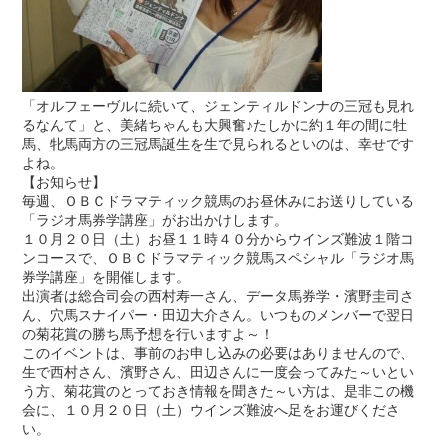
「オルフェーヴルに続いて、ジェンティルドンナの三冠も見れ
るなんて」と、美緒ちゃんも大興奮♪たしかに約１年の間に牡
馬、牝馬両方の三冠馬誕生を生で見られるといのは、幸せです
よね。
【お知らせ】
毎週、ＯＢＣドラマティック競馬のお昼休みにお送りしている
「ラジオ馬券学講座」がお出かけします。
１０月２０日（土）お昼１１時４０分からウインズ難波１階コ
ンコースで、ＯＢＣドラマティック競馬スペシャル「ラジオ馬
券学講座」を開催します。
出演者は総合司会の西村寿一さん、データ馬券学・濱野圭司さ
ん、穴馬スナイパー・田辺大介さん。いつものメンバーで翌日
の菊花賞の勝ち馬予想を行いますよ～！
このイベントは、事前のお申し込みの必要はありませんので、
生で西村さん、濱野さん、田辺さんに一度会ってみた～いとい
う方、菊花賞のとっておき情報を聞きた～い方は、是非この機
会に、１０月２０日（土）ウインズ難波へ足をお運びくださ
い。