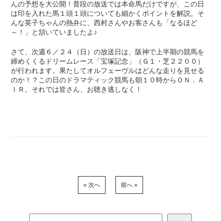
んの予想を大公開！普段の放送では本命馬だけですが、この日
は印を入れた馬１頭１頭についても細かくポイントを解説。そ
んな英子ちゃんの熱弁に、西村さんやお客さんも「なるほど
～！」と頷いていましたよ♪
さて、次週６／２４（日）の放送日は、阪神で上半期の競馬を
締めくくるドリームレース「宝塚記念」（Ｇ１・芝２２００）
が行われます。果たしてオルフェーヴルはどんな走りを見せる
のか！？この日のドラマティック競馬も朝１０時からＯＮ．Ａ
ＩＲ。それでは皆さん、お聴き逃しなく！
« 次へ
前へ »