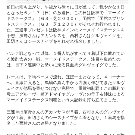
前日の雨も上がり、午後から徐々に日が差して、穏やかな１日
となった６／１７（日）の放送日。この日は阪神で「マーメイ
ドステークス」（Ｇ３・芝２０００）、函館で「函館スプリン
トステークス」（Ｇ３・芝１２００）がそれぞれ行われまし
た。三連単プレゼントは阪神メインのマーメイドステークスを
予想。濱野さんはアカンサスを、西村さんはグルヴェイグを、
田辺さんはシースナイプをそれぞれ指名しました。
ハンデ戦となって以降、１番人気がすべて４着以下に敗れてい
る波乱含みの一戦、マーメイドステークス。注目を集めたの
は、目下２連勝中と勢いに乗る良血馬グルヴェイグでした。
レースは、平均ペースで流れ、ほぼ一団となって、４コーナー
へ。直線に入ると、馬場の真ん中から力強く伸びてきたグルヴ
ェイグが他馬を寄せつけない完勝で、重賞初制覇！この勝利で
母エアグルーヴ、姉アドマイヤグルーヴとの母子＆姉妹による
マーメイドステークス制覇という大記録を打ち立てました。
三連単は濱野さんのアカンサスが５着、西村さんのグルヴェイ
グが１着、田辺さんのシースナイプが４着となり、１着馬を指
名した西村さんの連勝となりました。