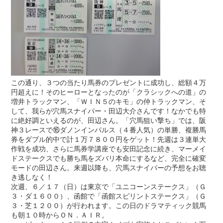
この通り、３つの当たり馬券のプレゼントに成功し、総額４万
円超えに！そのヒーローとなったのが「クラシックへの道」の
増井トラックマン、「ＷＩＮ５のキモ」の仲トラックマン、そ
して、我らが穴馬スナイパー・田辺大介さんです！なかでも特
に絶好調といえるのが、田辺さん。「穴馬狙い撃ち」では、阪
神３レースで⑯ダノンインパルス（４番人気）の単勝、複勝馬
券をダブル的中で計１万７８００円をゲット！先週は３連単大
作戦を成功、さらに馬券学講座でも安田記念に続き、マーメイ
ドステークスでも勝ち馬をズバリ本命にするなど、完全に確変
モードの田辺さん。来週以降も、穴馬スナイパーの予想をお聴
き逃しなく！
次週、６／１７（日）は東京で「ユニコーンステークス」（Ｇ
３・ダ１６００）、函館で「函館スピリントステークス」（Ｇ
３・芝１２００）が行われます。この日のドラマティック競馬
も朝１０時からＯＮ．ＡＩＲ。