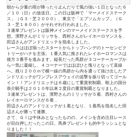
朝から少量の雨が降ったり止んだりで風の強い１日となった６
／１０（日）の放送日。この日は阪神で「マーメイドステーク
ス」（Ｇ３・芝２０００）、東京で「エプソムカップ」（Ｇ
３・芝１８００）がそれぞれ行われました。
３連単プレゼントは阪神メインのマーメイドステークスを予
想。濱野さんがミリッサを、西村さんがレイホーロマンスを、
田辺さんがアンドリエッテを指名しました。
レースはほぼ揃ったスタートからトップハンデのトーセンビク
トリーがハナを主張。１番人気に推されたレイホーロマンスは
後方３番手を進みます。縦長だった馬群が３コーナーカーブか
ら一気に凝縮し、４コーナーではほぼひと塊りとなって直線
へ。残り２００ｍで横一線の馬群から内を通って抜け出したア
ンドリエッテがワンブレスアウェイの追撃を振り切ってゴール
イン！！アンドリエッテは６歳にして重賞初制覇、鞍上の国分
恭介騎手は２０１０年以来２度目の重賞制覇となりました。
３連単プレゼントは、濱野さんのミリッサが５着、西村さんの
レイホーロマンスが６着 、
田辺さんのアンドリエッテが１着となり、１着馬を指名した田
辺さんが勝って連勝。
さて、ＧⅠは中休みとなったものの、メインを含め注目レース
が目白押しだったこの日。馬券プレゼントも的中ラッシュとな
りました！！