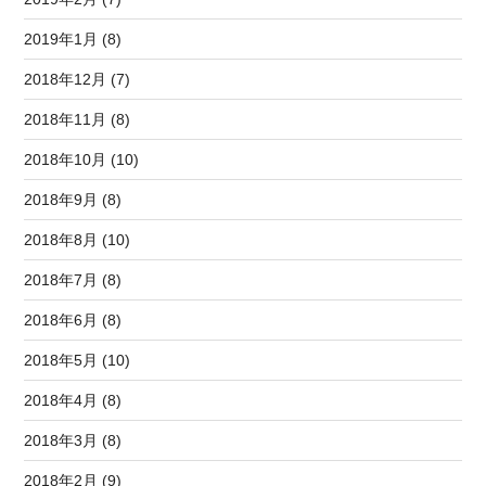
2019年1月 (8)
2018年12月 (7)
2018年11月 (8)
2018年10月 (10)
2018年9月 (8)
2018年8月 (10)
2018年7月 (8)
2018年6月 (8)
2018年5月 (10)
2018年4月 (8)
2018年3月 (8)
2018年2月 (9)