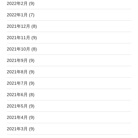
2022年2月 (9)
2022年1月 (7)
2021年12月 (8)
2021年11月 (9)
2021年10月 (8)
2021年9月 (9)
2021年8月 (9)
2021年7月 (9)
2021年6月 (8)
2021年5月 (9)
2021年4月 (9)
2021年3月 (9)