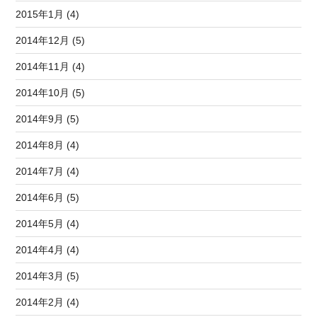
2015年1月 (4)
2014年12月 (5)
2014年11月 (4)
2014年10月 (5)
2014年9月 (5)
2014年8月 (4)
2014年7月 (4)
2014年6月 (5)
2014年5月 (4)
2014年4月 (4)
2014年3月 (5)
2014年2月 (4)