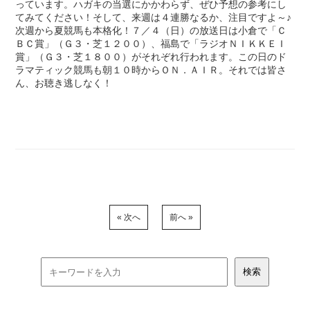
っています。ハガキの当選にかかわらず、ぜひ予想の参考にし
てみてください！そして、来週は４連勝なるか、注目ですよ～♪
次週から夏競馬も本格化！７／４（日）の放送日は小倉で「Ｃ
ＢＣ賞」（Ｇ３・芝１２００）、福島で「ラジオＮＩＫＫＥＩ
賞」（Ｇ３・芝１８００）がそれぞれ行われます。この日のド
ラマティック競馬も朝１０時からＯＮ．ＡＩＲ。それでは皆さ
ん、お聴き逃しなく！
« 次へ
前へ »