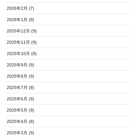
2026年2月 (7)
2026年1月 (9)
2025年12月 (9)
2025年11月 (9)
2025年10月 (8)
2025年9月 (9)
2025年8月 (9)
2025年7月 (8)
2025年6月 (9)
2025年5月 (9)
2025年4月 (8)
2025年3月 (9)