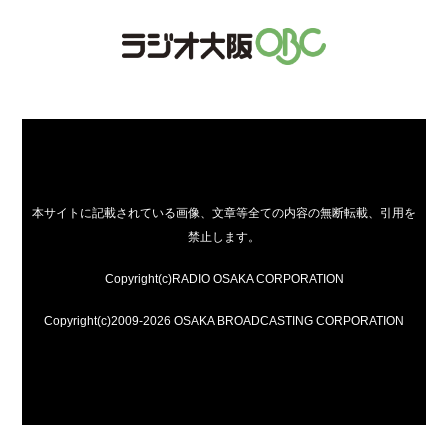
本サイトに記載されている画像、文章等全ての内容の無断転載、引用を
禁止します。
Copyright(c)RADIO OSAKA CORPORATION
Copyright(c)2009-2026 OSAKA BROADCASTING CORPORATION