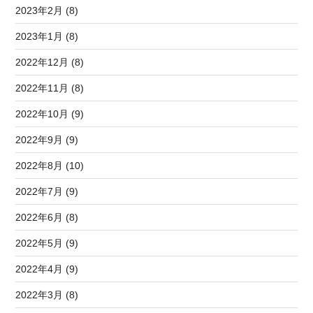
2023年2月 (8)
2023年1月 (8)
2022年12月 (8)
2022年11月 (8)
2022年10月 (9)
2022年9月 (9)
2022年8月 (10)
2022年7月 (9)
2022年6月 (8)
2022年5月 (9)
2022年4月 (9)
2022年3月 (8)