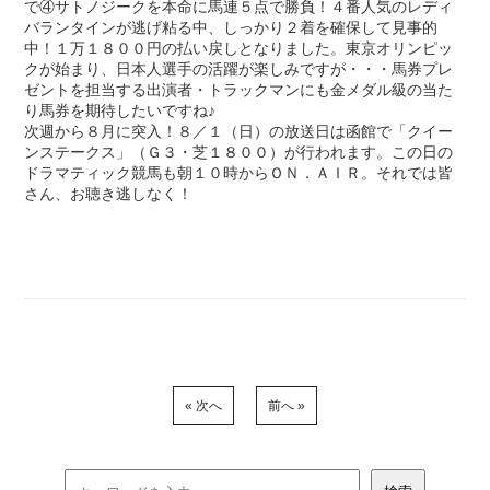
で④サトノジークを本命に馬連５点で勝負！４番人気のレディ
バランタインが逃げ粘る中、しっかり２着を確保して見事的
中！１万１８００円の払い戻しとなりました。東京オリンピッ
クが始まり、日本人選手の活躍が楽しみですが・・・馬券プレ
ゼントを担当する出演者・トラックマンにも金メダル級の当た
り馬券を期待したいですね♪
次週から８月に突入！８／１（日）の放送日は函館で「クイー
ンステークス」（Ｇ３・芝１８００）が行われます。この日の
ドラマティック競馬も朝１０時からＯＮ．ＡＩＲ。それでは皆
さん、お聴き逃しなく！
« 次へ
前へ »