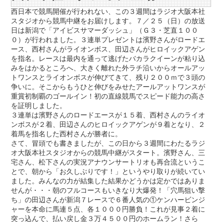
西日本で競馬開催が行われない、この３週間はラジオ大阪本社
スタジオから競馬中継をお届けします。７／２５（日）の放送
日は新潟で「アイビスサマーダッシュ」（Ｇ３・芝直１００
０）が行われました。３連単プレゼントは濱野さんがロードエ
ース、西村さんがライオンボス、田辺さんがヒロイックアゲン
を指名。レースは最内を通って逃げたバカラクイーンが粘り込
みをはかるところへ、大きく離れた外ラチ沿いからオールアッ
トワンスとライオンボスが伸びてきて、残り２００ｍで３頭の
争いに。そこからもうひと伸びをみせたアールアットワンスが
重賞初制覇のゴールイン！初の直線競馬でスピード能力の高さ
を証明しました。
３連単は濱野さんのロードエースが１５着、西村さんのライオ
ンボスが２着、田辺さんのヒロイックアゲンが９着となり、２
着馬を指名した西村さんが勝者に。
さて、冒頭でも書きましたが、この日から３週間にわたるラジ
オ大阪本社スタジオからの競馬中継がスタート。濱野さん、三
宅さん、松下さんの実況アナウンサートリオも再合流というこ
とで、朝から「お久しぶりです！」というやり取りが続いてい
ました。みんなの力が結集した結果かどうかは定かではありま
せんが・・・朝のフルコースもいきなり大爆発！「穴馬狙い撃
ち」の田辺さんが新潟７レースで６番人気の①ケンハービンジ
ャーを本命に馬連５点、各１０００円勝負！これが見事２着に
突っ込んで、払い戻し金３万４５００円のホームラン！さら