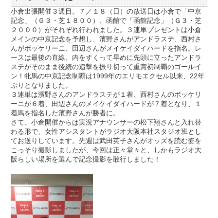
小倉出張開催３週目。７／１８（日）の放送日は小倉で「中京
記念」（Ｇ３・芝１８００）、函館で「函館記念」（Ｇ３・芝
２０００）がそれぞれ行われました。３連単プレゼントは小倉
メインの中京記念を予想し、濱野さんがアンドラステ、西村さ
んがボッケリーニ、田辺さんがメイケイダイハードを指名。レ
ースは最後の直線、内をすくって早めに先頭に立ったアンドラ
ステがそのまま後続の追撃を振り切って重賞初制覇のゴールイ
ン！牝馬の中京記念制覇は1999年のエリモエクセル以来、22年
ぶりとなりました。
３連単は濱野さんのアンドラステが１着、西村さんのボッケリ
ーニが６着、田辺さんのメイケイダイハードが７着となり、１
着馬を指名した濱野さんが勝者に。
さて、小倉開催からは実況アナウンサーの松下翔さんと入れ替
わる形で、女性アシスタントがラジオ大阪本社スタジオ班とし
てお送りしています。先週は武田英子さんがオッズを読む姿を
こっそり撮影しましたが、今回は正々堂々と、しかもラジオ大
阪らしい場所を選んで記念撮影を敢行しました！