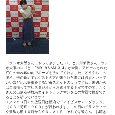
「ラジオ大阪さんにやってきました～♪」と井川茉代さん。ラジ
オ大阪のロゴと「FM91.9＆AM1314」が全開にアピールされた
紅白の垂れ幕の前でポーズを決めてくれました！どうやらこの
場所、他の番組でもゲストの方が来られた際には必ずといって
いいほど記念撮影をする定番スポットのようですね。来週から
は全員揃って本社スタジオからお送りする予定ですので、たく
さんの出演者や競馬エイトトラックマンをこの背景で撮影でき
ることを祈っています！
７／２５（日）の放送日は新潟で「アイビスサマーダッシュ」
（Ｇ３・芝直１０００）が行われます。この日のドラマティッ
ク競馬も朝１０時からＯＮ．ＡＩＲ。それでは皆さん、お聴き