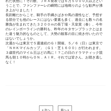
れた状態に！その数、ＪＲＡ発表では６万５０００人以上とい
うことで、ファンファーレの瞬間には地鳴りのような歓声が沸
き上がりました！
長距離だからこそ、騎手の手綱さばきや馬の適性など、予想す
る部分でも他のレースにはない要素も多く、過去にも数々の名
勝負が生まれてきた３２００ｍの長丁場・天皇賞（春）。今年
のレインボーラインの勝利も、昨年のキタサンブラックとはま
た違う魅力的なものとして、大勢の観客の目に焼き付いたので
はないでしょうか。
次週からは東京で５週連続のＧⅠ開催。５／６（日）は東京で
「ＮＨＫマイルカップ」（Ｇ１・芝１６００）が行われます。
３歳世代のマイル王はどの馬に！？この日のドラマティック競
馬も朝１０時からＯＮ．ＡＩＲ。それでは皆さん、お聴き逃し
なく！
« 次へ
前へ »