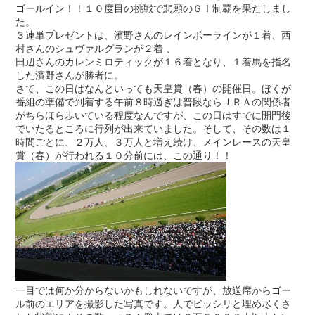
ゴールイン！！１０度目の挑戦で悲願のＧⅠ制覇を果たしまし
た。
３連単プレゼントは、濱野さんのレインボーラインが１着、西
村さんのシュヴァルグランが２着 、
田辺さんのカレンミロティックが１６着となり、１着馬を指名
した濱野さんが勝者に。
さて、この日はなんといっても天皇賞（春）の開催日。ぼくが
番組の準備で到着する午前８時過ぎは普段ならＪＲＡの関係者
がちらほら歩いている程度なんですが、この日はすでに開門後
でいたるところに行列が出来ていました。そして、その数は１
時間ごとに、２万人、３万人と増え続け、メインレースの天皇
賞（春）が行われる１０分前には、この通り！！
一目では何か分からないかもしれないですが、放送席からゴー
ル前のエリアを撮影した写真です。人でビッシリと埋め尽くさ