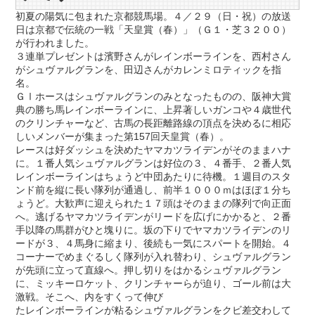
初夏の陽気に包まれた京都競馬場。４／２９（日・祝）の放送
日は京都で伝統の一戦「天皇賞（春）」（Ｇ１・芝３２００）
が行われました。
３連単プレゼントは濱野さんがレインボーラインを、西村さん
がシュヴァルグランを、田辺さんがカレンミロティックを指
名。
ＧⅠホースはシュヴァルグランのみとなったものの、阪神大賞
典の勝ち馬レインボーラインに、上昇著しいガンコや４歳世代
のクリンチャーなど、古馬の長距離路線の頂点を決めるに相応
しいメンバーが集まった第157回天皇賞（春）。
レースは好ダッシュを決めたヤマカツライデンがそのままハナ
に。１番人気シュヴァルグランは好位の３、４番手、２番人気
レインボーラインはちょうど中団あたりに待機。１週目のスタ
ンド前を縦に長い隊列が通過し、前半１０００ｍはほぼ１分ち
ょうど。大歓声に迎えられた１７頭はそのままの隊列で向正面
へ。逃げるヤマカツライデンがリードを広げにかかると、２番
手以降の馬群がひと塊りに。坂の下りでヤマカツライデンのリ
ードが３、４馬身に縮まり、後続も一気にスパートを開始。４
コーナーでめまぐるしく隊列が入れ替わり、シュヴァルグラン
が先頭に立って直線へ。押し切りをはかるシュヴァルグラン
に、ミッキーロケット、クリンチャーらが迫り、ゴール前は大
激戦。そこへ、内をすくって伸び
たレインボーラインが粘るシュヴァルグランをクビ差交わして