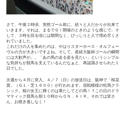
さて、午後２時頃、突然ゴール前に、続々と人だかりが出来て
いきます。それは、まるでＧⅠ開催のときのような感じで。そ
して、３時を回る頃には隙間なく、びっしりと人で埋め尽くさ
れていました。
これだけの人を集めたのは、やはりスターホース・オルフェー
ヴルの力が大きいですよね。そして、産経大阪杯ゴールの瞬間
には大歓声が。。「あの馬の走る姿を見たい」というシンプル
な気持ちが競馬を支えているんだなぁと、再認識させられた１
日でした。
次週から４月に突入。４／７（日）の放送日は、阪神で「桜花
賞」（Ｇ１・芝１６００）が行われます。混戦模様の牝馬クラ
シック。桜の女王に輝くのは果たしてどの馬！？この日のドラ
マティック競馬も朝１０時からＯＮ．ＡＩＲ。それでは皆さ
ん、お聴き逃しなく！