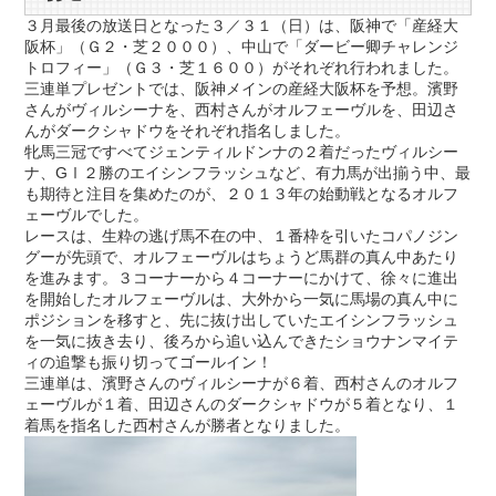
３月最後の放送日となった３／３１（日）は、阪神で「産経大
阪杯」（Ｇ２・芝２０００）、中山で「ダービー卿チャレンジ
トロフィー」（Ｇ３・芝１６００）がそれぞれ行われました。
三連単プレゼントでは、阪神メインの産経大阪杯を予想。濱野
さんがヴィルシーナを、西村さんがオルフェーヴルを、田辺さ
んがダークシャドウをそれぞれ指名しました。
牝馬三冠ですべてジェンティルドンナの２着だったヴィルシー
ナ、GⅠ２勝のエイシンフラッシュなど、有力馬が出揃う中、最
も期待と注目を集めたのが、２０１３年の始動戦となるオルフ
ェーヴルでした。
レースは、生粋の逃げ馬不在の中、１番枠を引いたコパノジン
グーが先頭で、オルフェーヴルはちょうど馬群の真ん中あたり
を進みます。３コーナーから４コーナーにかけて、徐々に進出
を開始したオルフェーヴルは、大外から一気に馬場の真ん中に
ポジションを移すと、先に抜け出していたエイシンフラッシュ
を一気に抜き去り、後ろから追い込んできたショウナンマイテ
ィの追撃も振り切ってゴールイン！
三連単は、濱野さんのヴィルシーナが６着、西村さんのオルフ
ェーヴルが１着、田辺さんのダークシャドウが５着となり、１
着馬を指名した西村さんが勝者となりました。