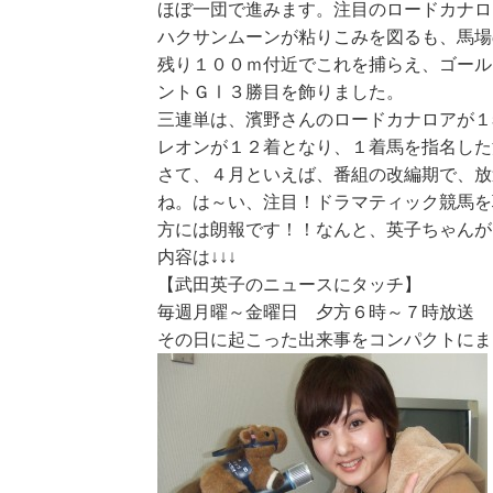
ほぼ一団で進みます。注目のロードカナロ
ハクサンムーンが粘りこみを図るも、馬場
残り１００ｍ付近でこれを捕らえ、ゴール
ントＧⅠ３勝目を飾りました。
三連単は、濱野さんのロードカナロアが１
レオンが１２着となり、１着馬を指名した
さて、４月といえば、番組の改編期で、放
ね。は～い、注目！ドラマティック競馬を
方には朗報です！！なんと、英子ちゃんが
内容は↓↓↓
【武田英子のニュースにタッチ】
毎週月曜～金曜日 夕方６時～７時放送
その日に起こった出来事をコンパクトにま