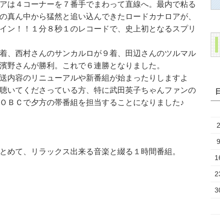
アは４コーナーを７番手でまわって直線へ。最内で粘る
の真ん中から猛然と追い込んできたロードカナロアが、
イン！！１分８秒１のレコードで、史上初となるスプリ
着、西村さんのサンカルロが９着、田辺さんのツルマル
濱野さんが勝利。これで６連勝となりました。
送内容のリニューアルや新番組が始まったりしますよ
聴いてくださっている方、特に武田英子ちゃんファンの
ＯＢＣで夕方の帯番組を担当することになりました♪
とめて、リラックス出来る音楽と綴る１時間番組。
1
2
3