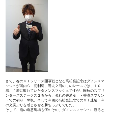
さて、春のＧⅠシリーズ開幕戦となる高松宮記念はダノンスマ
ッシュが国内ＧⅠ初制覇。過去２回のこのレースでは、１０
着、４着に敗れていたダノンスマッシュですが、昨秋のスプリ
ンターズステークス２着から、暮れの香港ＧⅠ・香港スプリン
トでの初ＧⅠ奪取、そして今回の高松宮記念でのＧⅠ連勝！今
の充実ぶりを感じさせる勝ちっぷりでした。
そして、雨の道悪馬場も何のその、ダノンスマッシュに勝ると