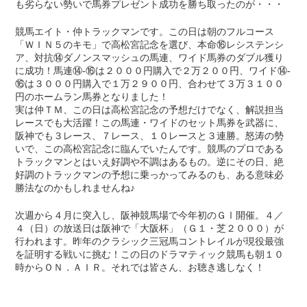
も劣らない勢いで馬券プレゼント成功を勝ち取ったのが・・・
競馬エイト・仲トラックマンです。この日は朝のフルコース
「ＷＩＮ５のキモ」で高松宮記念を選び、本命⑯レシステンシ
ア、対抗⑭ダノンスマッシュの馬連、ワイド馬券のダブル獲り
に成功！馬連⑭-⑯は２０００円購入で２万２００円、ワイド⑭-
⑯は３０００円購入で１万２９００円、合わせて３万３１００
円のホームラン馬券となりました！
実は仲ＴＭ、この日は高松宮記念の予想だけでなく、解説担当
レースでも大活躍！この馬連・ワイドのセット馬券を武器に、
阪神でも３レース、７レース、１０レースと３連勝。怒涛の勢
いで、この高松宮記念に臨んでいたんです。競馬のプロである
トラックマンとはいえ好調や不調はあるもの。逆にその日、絶
好調のトラックマンの予想に乗っかってみるのも、ある意味必
勝法なのかもしれませんね♪
次週から４月に突入し、阪神競馬場で今年初のＧⅠ開催。４／
４（日）の放送日は阪神で「大阪杯」（Ｇ１・芝２０００）が
行われます。昨年のクラシック三冠馬コントレイルが現役最強
を証明する戦いに挑む！この日のドラマティック競馬も朝１０
時からＯＮ．ＡＩＲ。それでは皆さん、お聴き逃しなく！