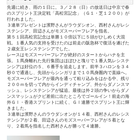
先週に続き、雨の１日に。３／２８（日）の放送日は中京で春
のスプリント王決定戦「高松宮記念」（Ｇ１・芝１２００）が
行われました。
３連単プレゼントは濱野さんがラウダシオン、西村さんがレシ
ステンシア、田辺さんがモズスーパーフレアを指名。
第５１回高松宮記念は単勝１０倍以下に５頭がひしめく大混
戦。１番人気の支持を受けたのは前走の阪急杯で復活を遂げた
２歳女王レシステンシアでした。
レースはモズスーパーフレアが絶好のスタートからハナを主
張。１馬身離れた先行集団はほぼひと塊りで１番人気レシステ
ンシアは好位の５、６番手を追走します。前半３ハロンを３４
秒０で通過し、先頭からシンガリまで１０馬身圏内で直線へ。
モズスーパーフレアが最内を通って粘り込みをはかる中、残り
２００ｍを切って内からインディチャンプ、外からダノンスマ
ッシュ、レシステンシアが猛追。最後は外２頭の争いからダノ
ンスマッシュがクビ差前に出たところでゴールイン！前走の海
外ＧⅠ・香港スプリントに続く、ＧⅠ連勝でスプリント王に輝
きました。
３連単は濱野さんのラウダシオンが１４着、西村さんのレシス
テンシアが２着、田辺さんのモズスーパーフレアが５着とな
り、２着馬を指名した西村さんが勝って４連勝。