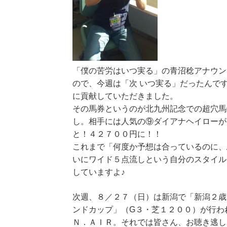
「僕の苦労はいつ実る」の青沼稔アナウン
ので、今週は「次 いつ実る」だったんで
に貢献していただきました。
その馬券というのが北九州記念での超穴馬
し。相手には人気の⑨ダイアナヘイローが
と！４２７００円に！！
これまで「何度か予想は合っているのに、
いにワイド５点流しという自分のスタイル
していますよ♪
次週、８／２７（日）は新潟で「新潟２歳
ンドカップ」（G３・芝１２００）が行わ
Ｎ．ＡＩＲ。それでは皆さん、お聴き逃し