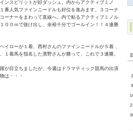
インスピリットが好ダッシュ。内からアクティブミノ
１番人気ファインニードルも好位を進みます。３コーナ
コーナーをまわって直線へ。内で粘るアクティブミノル
１００ｍで抜け出し、余裕十分でゴールイン！！４連勝
ヘイローが１着、西村さんのファインニードルが５着 、
、１着馬を指名した濱野さんが勝って、これで３連勝。
躍が目立ちましたが、今週はドラマティック競馬の出演
物は・・・
1
2
3