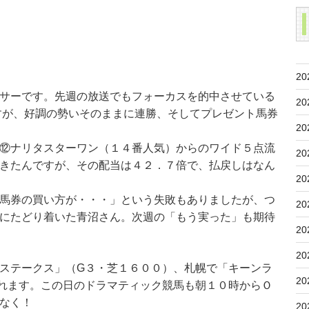
20
サーです。先週の放送でもフォーカスを的中させている
20
すが、好調の勢いそのままに連勝、そしてプレゼント馬券
20
⑫ナリタスターワン（１４番人気）からのワイド５点流
20
きたんですが、その配当は４２．７倍で、払戻しはなん
20
馬券の買い方が・・・」という失敗もありましたが、つ
20
にたどり着いた青沼さん。次週の「もう実った」も期待
20
20
ステークス」（G３・芝１６００）、札幌で「キーンラ
20
れます。この日のドラマティック競馬も朝１０時からＯ
なく！
20