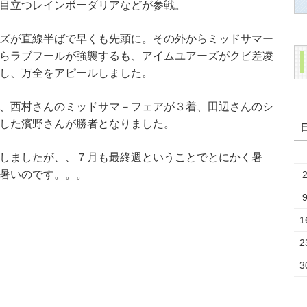
目立つレインボーダリアなどが参戦。
ズが直線半ばで早くも先頭に。その外からミッドサマー
らラブフールが強襲するも、アイムユアーズがクビ差凌
し、万全をアピールしました。
、西村さんのミッドサマ－フェアが３着、田辺さんのシ
した濱野さんが勝者となりました。
しましたが、、７月も最終週ということでとにかく暑
暑いのです。。。
1
2
3