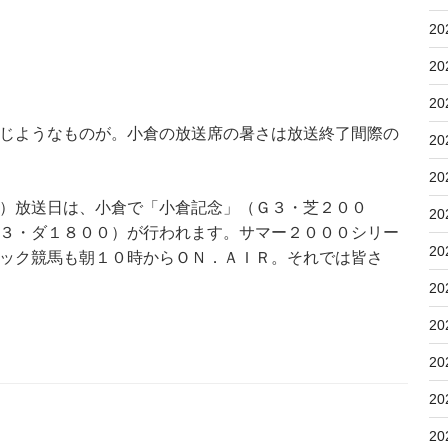
20
20
20
じようなものが。小倉の放送席の暑さは放送終了間際の
20
20
）放送日は、小倉で「小倉記念」（Ｇ３・芝２００
20
３・ダ１８００）が行われます。サマー２０００シリー
20
ック競馬も朝１０時からＯＮ．ＡＩＲ。それでは皆さ
20
20
20
20
20