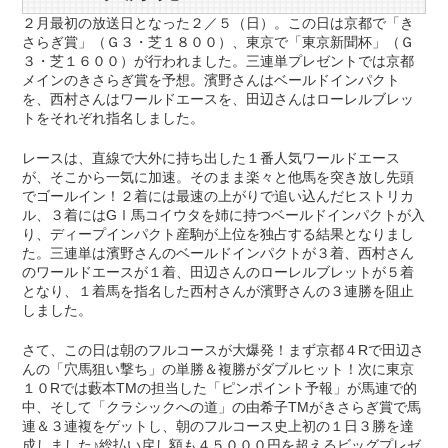
２月最初の放送日となった２／５（日）。この日は京都で「き
さらぎ賞」（Ｇ３・芝１８００）、東京で「東京新聞杯」（Ｇ
３・芝１６００）が行われました。三連単プレゼントでは京都
メインのきさらぎ賞を予想。濱野さんはベールドインパクト
を、西村さんはワールドエースを、田辺さんはローレルブレッ
トをそれぞれ指名しました。
レースは、直線で大外に持ち出した１番人気ワールドエース
が、そこから一気に加速。そのまま楽々と他馬を突き放し先頭
でゴールイン！２着には最速の上がりで追い込んだヒストリカ
ル、３着にはGⅠ馬コイウタを姉に持つベールドインパクトが入
り、ディープインパクト産駒が上位を独占する結果となりまし
た。三連単は濱野さんのベールドインパクトが３着、西村さん
のワールドエースが１着、田辺さんのローレルブレットが５着
となり、１着馬を指名した西村さんが濱野さんの３連勝を阻止
しました。
さて、この日は朝のフルコースが大爆発！まず京都４Rで田辺さ
んの「穴馬狙い撃ち」の単勝＆複勝がダブルヒット！次に東京
１０Rでは藪本TMの担当した「ピンポイント予報」が馬連で的
中、そして「クラシックへの道」の由希子TMがきさらぎ賞で馬
連＆３連複をゲットし、朝のフルコース史上初の１日３勝を達
成しました♪総払い戻し額も４５０００円を超えるビッグプレゼ