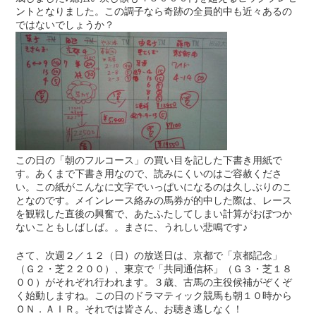
ントとなりました。この調子なら奇跡の全員的中も近々あるの
ではないでしょうか？
この日の「朝のフルコース」の買い目を記した下書き用紙で
す。あくまで下書き用なので、読みにくいのはご容赦くださ
い。この紙がこんなに文字でいっぱいになるのは久しぶりのこ
となのです。メインレース絡みの馬券が的中した際は、レース
を観戦した直後の興奮で、あたふたしてしまい計算がおぼつか
ないこともしばしば。。まさに、うれしい悲鳴です♪
さて、次週２／１２（日）の放送日は、京都で「京都記念」
（Ｇ２・芝２２００）、東京で「共同通信杯」（Ｇ３・芝１８
００）がそれぞれ行われます。３歳、古馬の主役候補がぞくぞ
く始動しますね。この日のドラマティック競馬も朝１０時から
ＯＮ．ＡＩＲ。それでは皆さん、お聴き逃しなく！