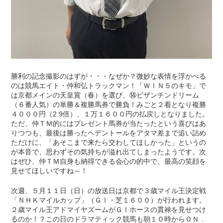
勝利の記念撮影のはずが・・・なぜか？微妙な表情を浮かべる
のは競馬エイト・仲和弘トラックマン！「ＷＩＮ５のキモ」で
は京都メインの天皇賞（春）を選び、⑭ビザンチンドリーム
（６番人気）の単勝＆複勝馬券で勝負！みごと２着となり複勝
４０００円（2.9倍）、１万１６００円の払戻しとなりました。
ただ、仲ＴＭ的にはプレゼント馬券が当たったという喜びはあ
りつつも、最後は勝ったヘデントールをアタマ差まで追い詰め
ただけに、「あそこまで来たら交わしてほしかった」というの
が本音で、思わずその気持ちが溢れ出てしまったようです。次
はぜひ、仲ＴＭ自身も納得できる会心の的中で、最高の笑顔を
見せてほしいですね～！
次週、５月１１日（日）の放送日は京都で３歳マイル王決定戦
「ＮＨＫマイルカップ」（ＧⅠ・芝１６００）が行われます。
２歳マイル王アドマイヤズームがＧⅠホースの貫禄を見せつけ
るのか！？この日のドラマティック競馬も朝１０時からＯＮ．