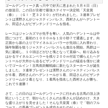
ゴールデンウィーク真っ只中で好天に恵まれた５月４日（日）
の放送日。この日が京都で最強ステイヤー決定戦「天皇賞
（春）」（ＧⅠ・芝３２００）が行われました。３連単プレゼ
ントは濱野さんがジャスティンパレス、西村さんがヘデントー
ル、田辺さんがビザンチンドリームを指名。
レースはジャンカズマが先手を奪い、人気のヘデントールは中
団につけて、最初の１０００ｍを１分０秒７で通過します。向
正面から坂の上りでマイネルエンパラーが先頭に入れ替わり、
隔年制覇を狙うジャスティンパレスらも進出を開始。馬群は一
気に凝縮し、１０頭ほどがひと塊となって直線へ。粘り込みを
はかるマイネルエンペラーを残り２００ｍ付近で捕らえたヘデ
ントールが大外から迫るビザンチンドリームの猛追を僅かに凌
いでゴールイン！古馬長距離戦線に新たなスターホースが誕生
しました。３連単プレゼントは濱野さんのジャスティンパレス
が６着、西村さんのヘデントールが１着、田辺さんのビザンチ
ンドリームが２着となり、１着馬を指名した西村さんが勝ち、
これで５連勝！
さて、この日のはゴールデンウィークに行われる古馬の頂上決
戦ということで、朝からたくさんのお客さんが詰めかけ、大き
な盛り上がりを見せました！そんな天皇賞（春）で「朝のフル
コース」の馬券プレゼントを成功させたのが・・・