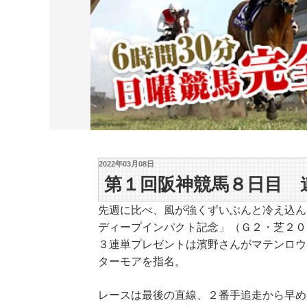
2022年03月08日
第１回阪神競馬８日目 
先週に比べ、風が強くずいぶんと冷え込ん
ディープインパクト記念」（Ｇ２・芝２０
３連単プレゼントは濱野さんがマテンロウ
ターモアを指名。
レースは最後の直線、２番手追走から早め