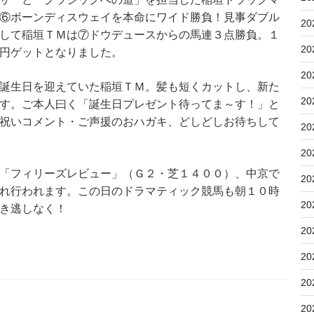
⑥ボーンディスウェイを本命にワイド勝負！見事ダブル
20
して稲垣ＴＭは⑦ドウデュースからの馬連３点勝負。１
20
円ゲットとなりました。
20
誕生日を迎えていた稲垣ＴＭ。髪も短くカットし、新た
20
す。ご本人曰く「誕生日プレゼント待ってま～す！」と
祝いコメント・ご声援のおハガキ、どしどしお待ちして
20
20
「フィリーズレビュー」（Ｇ２・芝１４００）、中京で
20
れ行われます。この日のドラマティック競馬も朝１０時
20
き逃しなく！
20
20
20
20