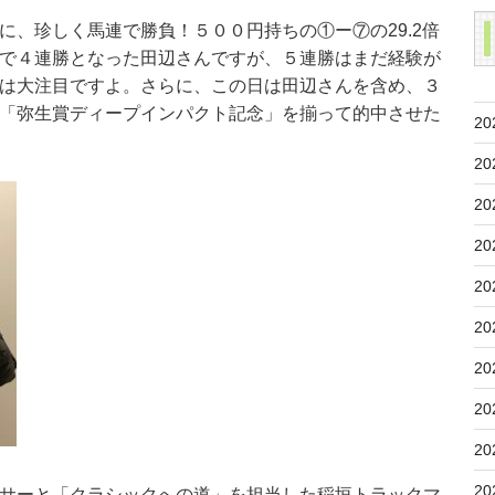
に、珍しく馬連で勝負！５００円持ちの①ー⑦の29.2倍
で４連勝となった田辺さんですが、５連勝はまだ経験が
は大注目ですよ。さらに、この日は田辺さんを含め、３
「弥生賞ディープインパクト記念」を揃って的中させた
20
20
20
20
20
20
20
20
20
20
サーと「クラシックへの道」を担当した稲垣トラックマ