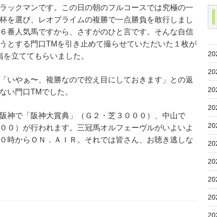
ラックマンです。この日の朝のフルコースでは究極の一
杯を選び、レオプライムの複勝で一点勝負を敢行しまし
６番人気馬ですから、さすがのひと言です。そんな自信
うとする門口TMを引き止めて撮らせていただいた１枚が
20
指を立ててもらいました。
20
「いやぁ〜、複勝なので控え目にしておきます」との返
20
ない門口TMでした。
20
阪神で「阪神大賞典」（Ｇ２・芝３０００）、中山で
20
００）が行われます。三冠馬オルフェーヴルがいよいよ
０時からＯＮ．ＡＩＲ。それでは皆さん、お聴き逃しな
20
20
20
20
20