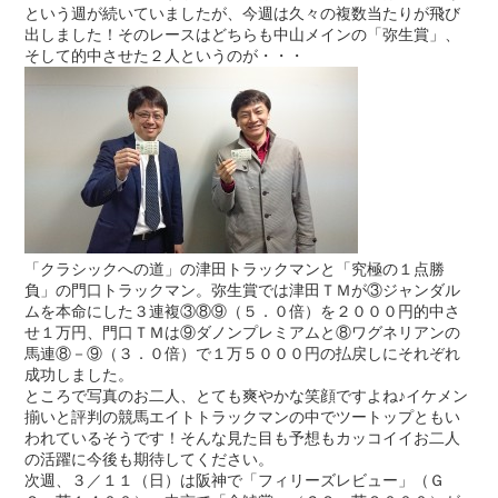
という週が続いていましたが、今週は久々の複数当たりが飛び
出しました！そのレースはどちらも中山メインの「弥生賞」、
そして的中させた２人というのが・・・
「クラシックへの道」の津田トラックマンと「究極の１点勝
負」の門口トラックマン。弥生賞では津田ＴＭが③ジャンダル
ムを本命にした３連複③⑧⑨（５．０倍）を２０００円的中さ
せ１万円、門口ＴＭは⑨ダノンプレミアムと⑧ワグネリアンの
馬連⑧－⑨（３．０倍）で１万５０００円の払戻しにそれぞれ
成功しました。
ところで写真のお二人、とても爽やかな笑顔ですよね♪イケメン
揃いと評判の競馬エイトトラックマンの中でツートップともい
われているそうです！そんな見た目も予想もカッコイイお二人
の活躍に今後も期待してください。
次週、３／１１（日）は阪神で「フィリーズレビュー」（Ｇ