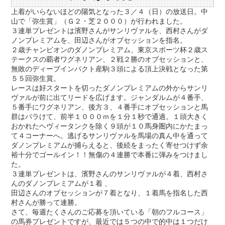
上着がいらないほどの陽気となった３／４（日）の放送日。中
山で「弥生賞」（Ｇ２・芝２０００）が行われました。
３連単プレゼントは濱野さんがサンリヴァルを、西村さんがダ
ノンプレミアムを、田辺さんがオブセッションを指名。
２歳チャンピオンのダノンプレミアム、東京スポーツ杯２歳ス
テークスの覇者ワグネリアン、２戦２勝のオブセッションと、
無敗のディープインパクト産駒３頭による頂上決戦となった第
５５回弥生賞。
レースは好スタートを切ったダノンプレミアムの外からサンリ
ヴァルが前に出てリードを広げます。ジャンダルムが４番手、
５番手にワグネリアン、後方３、４番手にオブセッションと馬
群はバラけて、前半１０００ｍを１分１秒で通過。１頭大きく
おかれたヘヴィータンクを除く９頭が１０馬身圏内にかたまっ
て４コーナーへ。逃げるサンリヴァルを馬場の真ん中を通って
ダノンプレミアムが捕らえると、後続をまったく寄せつけず余
裕十分でゴールイン！！無傷の４連勝で本番に弾みをつけまし
た。
３連単プレゼントは、濱野さんのサンリヴァルが４着、西村さ
んのダノンプレミアムが１着 、
田辺さんのオブセッションが７着となり、１着馬を指名した西
村さんが勝って連勝。
さて、毎週たくさんのご応募を頂いている「朝のフルコース」
の馬券プレゼントですが、最近では５つの中で的中は１つだけ