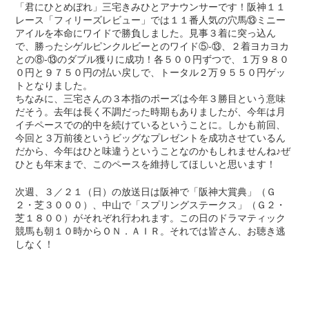
「君にひとめぼれ」三宅きみひとアナウンサーです！阪神１１
レース「フィリーズレビュー」では１１番人気の穴馬⑬ミニー
アイルを本命にワイドで勝負しました。見事３着に突っ込ん
で、勝ったシゲルピンクルビーとのワイド⑤-⑬、２着ヨカヨカ
との⑧-⑬のダブル獲りに成功！各５００円ずつで、１万９８０
０円と９７５０円の払い戻しで、トータル２万９５５０円ゲッ
トとなりました。
ちなみに、三宅さんの３本指のポーズは今年３勝目という意味
だそう。去年は長く不調だった時期もありましたが、今年は月
イチペースでの的中を続けているということに。しかも前回、
今回と３万前後というビッグなプレゼントを成功させているん
だから、今年はひと味違うということなのかもしれませんね♪ぜ
ひとも年末まで、このペースを維持してほしいと思います！
次週、３／２１（日）の放送日は阪神で「阪神大賞典」（Ｇ
２・芝３０００）、中山で「スプリングステークス」（Ｇ２・
芝１８００）がそれぞれ行われます。この日のドラマティック
競馬も朝１０時からＯＮ．ＡＩＲ。それでは皆さん、お聴き逃
しなく！