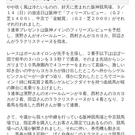
やや吹く風は冷たいものの、好天に恵まれた阪神競馬場。３／
１４（日）の放送日は阪神で「フィリーズレビュー」（Ｇ２・
芝１４００）、中京で「金鯱賞」（Ｇ２・芝２０００）がそれ
ぞれ行われました。
３連単プレゼントは阪神メインのフィリーズレビューを予想
し、濱野さんがオパールムーン、西村さんがヨカヨカ、田辺さ
んがララクリスティーヌを指名。
レースはポールネイロンが先手を主張し、２番手以下はほぼ一
団で前半の３ハロンを３３秒７で通過。そのまま先頭からシン
ガリまで１０馬身圏内で４コーナーをまわって直線へ。激しい
叩き合いの中からヨカヨカが抜け出したところへ外からシゲル
ピンクルビーが一歩ずつ迫り、僅かに交わしたところでゴール
イン！姉に桜花賞２着馬シゲルピンクダイヤを持つ血統馬が桜
の舞台に名乗りを上げました。
３連単は濱野さんのオパールムーンが９着、西村さんのヨカヨ
カが２着、田辺さんのララクリスティーヌが１４着となり、２
着馬を指名した西村さんが勝って連勝。
さて、今週から我々が中継を行っている阪神競馬場と中京競馬
場では、指定席を購入したお客さん限定ではあるものの、競馬
場への入場が解禁されました。それに伴い、券売機も動き出
し、馬券が購入可能に。ぼく自身がこのドラマティック競馬日