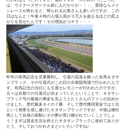
は、ウイナーズサークル前に人だかりが・・・。普段ならメイ
ンレースが終わると、帰られるお客さんも多いのですが、この
日はなんと！午後４時の入場人員が３万人を超えるほどの尻上
がりを見せたんです！その理由がコチラ・・・
昨年の有馬記念を見事勝利し、引退の花道を飾った名馬キタサ
ンブラック。その引退式がこの日の京都競馬場で行われたんで
す。有馬記念の当日にも引退セレモニーが行われたのですが、
元々は京都での引退式が決まっていたということで、キタサン
ブラック号の最後の勇姿を見ようとたくさんのファンが詰めか
けました。歴代最多タイの７勝、そして歴代獲得賞金では１位
という偉業を成し遂げたキタサンブラックですが、今後は種牡
馬として自身の産駒にその夢が受け継がれていくことでしょ
う！まずは競走生活を終えたキタサンブラックに改めてありが
とう、そしておつかれさまといいたいですね♪