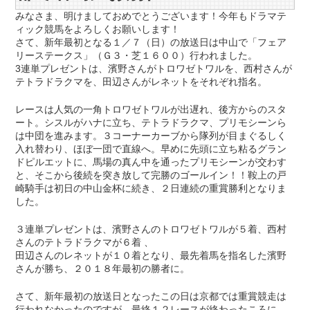
みなさま、明けましておめでとうございます！今年もドラマテ
ィック競馬をよろしくお願いします！
さて、新年最初となる１／７（日）の放送日は中山で「フェア
リーステークス」（Ｇ３・芝１６００）行われました。
3連単プレゼントは、濱野さんがトロワゼトワルを、西村さんが
テトラドラクマを、田辺さんがレネットをそれぞれ指名。
レースは人気の一角トロワゼトワルが出遅れ、後方からのスタ
ート。シスルがハナに立ち、テトラドラクマ、プリモシーンら
は中団を進みます。３コーナーカーブから隊列が目まぐるしく
入れ替わり、ほぼ一団で直線へ。早めに先頭に立ち粘るグラン
ドピルエットに、馬場の真ん中を通ったプリモシーンが交わす
と、そこから後続を突き放して完勝のゴールイン！！鞍上の戸
崎騎手は初日の中山金杯に続き、２日連続の重賞勝利となりま
した。
３連単プレゼントは、濱野さんのトロワゼトワルが５着、西村
さんのテトラドラクマが６着 、
田辺さんのレネットが１０着となり、最先着馬を指名した濱野
さんが勝ち、２０１８年最初の勝者に。
さて、新年最初の放送日となったこの日は京都では重賞競走は
行われなかったのですが、最終１２レースが終わったころに