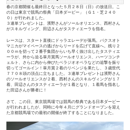
春の京都開催も最終日となった５月２８日（日）の放送日。こ
の日は東京で競馬の祭典「日本ダービー」（Ｇ１・芝２４０
０）が行われました。
３連単プレゼントは、濱野さんがソールオリエンス、西村さん
がスキルヴィング、田辺さんがタスティエーラを指名。
レースは、スタート直後にドゥラエレーデが落馬。パクスオト
マニカがマイペースの逃げからリードを広げて直線へ。残り２
００ｍを切って２番手集団からいち早く抜け出したタスティエ
ーラが、外から迫る皐月賞馬ソールオリエンス、ハーツコンチ
ェルト、さらに内から伸びたベラジオオペラなどの追撃を振り
切ってゴールイン！皐月賞２着のリベンジを果たし、３歳世代
７７０８頭の頂点に立ちました。３連単プレゼントは濱野さん
のソールオリエンスが２着、西村さんのスキルヴィングが１７
着、田辺さんのタスティエーラが１着となり、１着馬を指名し
た田辺さんが勝者に！
さて、この日、東京競馬場では競馬の祭典である日本ダービー
が行われましたが、同時に今年４月にグランドオープンを迎え
た京都競馬場での最初の開催が終了することになりました。