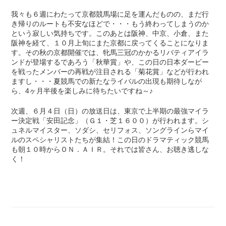
我々も６週にわたって京都競馬場に足を運んだものの、まだ行
き帰りのルートも不安なほどで・・・もう終わってしまうのか
という寂しい気持ちです。このあとは阪神、中京、小倉、また
阪神を経て、１０月上旬にまた京都に戻ってくることになりま
す。その秋の京都開催では、牝馬三冠のかかるリバティアイラ
ンドが登場するであろう「秋華賞」や、この日の日本ダービー
を戦ったメンバーの再戦が注目される「菊花賞」などが行われ
ますし・・・夏競馬での新たなライバルの出現も期待しなが
ら、4ヶ月半後を楽しみに待ちたいですね～♪
次週、６月４日（日）の放送日は、東京で上半期の最強マイラ
ー決定戦「安田記念」（Ｇ１・芝１６００）が行われます。シ
ュネルマイスター、ソダシ、セリフォス、ソングラインらマイ
ルのスペシャリストたちが集結！この日のドラマティック競馬
も朝１０時からＯＮ．ＡＩＲ。それでは皆さん、お聴き逃しな
く！