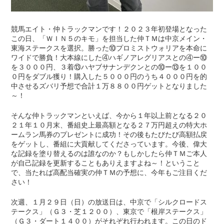
競馬エイト・仲トラックマンです！２０２３年初登場となった
この日、「ＷＩＮ５のキモ」を担当した仲ＴＭは中京メイン・
東海ステークスを選択。勝った⑩プロミストウォリアを本命に
ワイドで勝負！大本線にした④ハギノアレグリアスとの④ー⑩
を３０００円、３着⑬ハヤブサナンデクンとの⑩ー⑬を１００
０円をダブル獲り！購入した５０００円のうち４０００円を的
中させるズバリ予想で合計１万８８００円ゲットとなりました
～！
そんな仲トラックマンといえば、今から１年以上前となる２０
２１年１０月末、番組史上最高額となる２７万円超えの特大ホ
ームラン馬券のプレゼントに成功！その後もたびたび高額払戻
をゲットし、番組に大貢献してくださっています。今後、偉大
な記録を塗り替えるのは誰なのか？もしかしたら仲ＴＭご本人
が自己記録を更新することもありえますよね～！ということ
で、当たれば高配当確実の仲ＴＭの予想に、今年もご注目くだ
さい！
次週、１月２９日（日）の放送日は、中京で「シルクロードス
テークス」（Ｇ３・芝１２００）、東京で「根岸ステークス」
（Ｇ３・ダート１４００）がそれぞれ行われます。この日のド