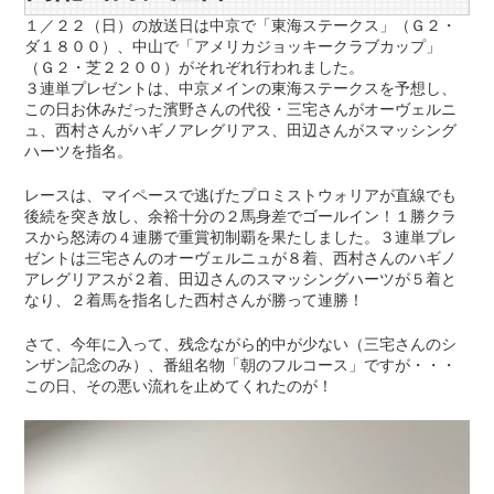
１／２２（日）の放送日は中京で「東海ステークス」（Ｇ２・
ダ１８００）、中山で「アメリカジョッキークラブカップ」
（Ｇ２・芝２２００）がそれぞれ行われました。
３連単プレゼントは、中京メインの東海ステークスを予想し、
この日お休みだった濱野さんの代役・三宅さんがオーヴェルニ
ュ、西村さんがハギノアレグリアス、田辺さんがスマッシング
ハーツを指名。
レースは、マイペースで逃げたプロミストウォリアが直線でも
後続を突き放し、余裕十分の２馬身差でゴールイン！１勝クラ
スから怒涛の４連勝で重賞初制覇を果たしました。３連単プレ
ゼントは三宅さんのオーヴェルニュが８着、西村さんのハギノ
アレグリアスが２着、田辺さんのスマッシングハーツが５着と
なり、２着馬を指名した西村さんが勝って連勝！
さて、今年に入って、残念ながら的中が少ない（三宅さんのシ
ンザン記念のみ）、番組名物「朝のフルコース」ですが・・・
この日、その悪い流れを止めてくれたのが！