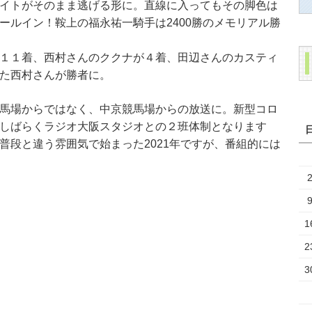
イトがそのまま逃げる形に。直線に入ってもその脚色は
ールイン！鞍上の福永祐一騎手は2400勝のメモリアル勝
１１着、西村さんのククナが４着、田辺さんのカスティ
た西村さんが勝者に。
馬場からではなく、中京競馬場からの放送に。新型コロ
しばらくラジオ大阪スタジオとの２班体制となります
普段と違う雰囲気で始まった2021年ですが、番組的には
1
2
3