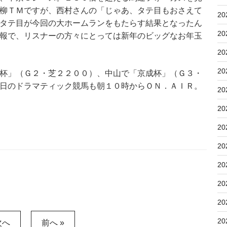
柳ＴＭですが、西村さんの「じゃあ、タテ目もおさえて
20
タテ目が今回の大ホームランをもたらす結果となったん
20
報で、リスナーの方々にとっては新年のビッグなお年玉
20
20
杯」（Ｇ２・芝２２００）、中山で「京成杯」（Ｇ３・
日のドラマティック競馬も朝１０時からＯＮ．ＡＩＲ。
20
20
20
20
20
20
20
20
次へ
前へ »