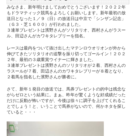
みなさま、新年明けましておめでとうございます！２０２２年
もドラマティック競馬をよろしくお願いします。新年最初の放
送日となった１／９（日）の放送日は中京で「シンザン記念」
（Ｇ３・芝１６００）が行われました。
３連単プレゼントは濱野さんがソリタリオ、西村さんがラスー
ル、田辺さんがカワキタレブリーを指名。
レースは最内をついて抜け出したマテンロウオリオンが外から
伸びてきたソリタリオの追撃を振り切ってゴールイン！２０２
２年、最初の３歳重賞ウイナーに輝きました。
３連単プレゼントは濱野さんのソリタリオが２着、西村さんの
ラスールが７着、田辺さんのカワキタレブリーが８着となり、
２着馬を指名した濱野さんが勝者に。
さて、新年１発目の放送では、馬券プレゼントの的中は残念な
がらゼロという結果に。まぁ、昨年が驚くような好成績だった
だけに反動が怖いですが、今後は徐々に調子を上げてくれるこ
とでしょう！と、いうことで馬券がないので、何かネタを探し
ていると・・・