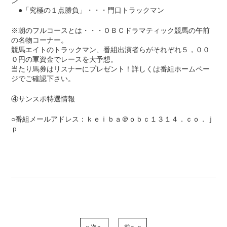
ン
●「究極の１点勝負」・・・門口トラックマン
※朝のフルコースとは・・・ＯＢＣドラマティック競馬の午前
の名物コーナー。
競馬エイトのトラックマン、番組出演者らがそれぞれ５，００
０円の軍資金でレースを大予想。
当たり馬券はリスナーにプレゼント！詳しくは番組ホームペー
ジでご確認下さい。
④サンスポ特選情報
○番組メールアドレス：ｋｅｉｂａ＠ｏｂｃ１３１４．ｃｏ．ｊ
ｐ