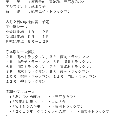
実 況 ：濱野圭司、青沼稔、三宅きみひと
アシスタント：武田英子
解 説 ：競馬エイトトラックマン
８月２日の放送内容（予定）
①中継レース
小倉競馬場 １Ｒ～１２Ｒ
新潟競馬場 ９Ｒ～１１Ｒ
札幌競馬場 ９Ｒ～１２Ｒ
②本場レース解説
２Ｒ 明木トラックマン、３Ｒ 藤岡トラックマン
４Ｒ 由希子トラックマン、５Ｒ 増井トラックマン
６Ｒ 門口トラックマン、７Ｒ 喜多村トラックマン
８Ｒ 明木トラックマン、９Ｒ 藤岡トラックマン
１０Ｒ 増井トラックマン、１１Ｒ 門口トラックマン
１２Ｒ 柳トラックマン
③朝のフルコース
●「君にひとめぼれ」・・・三宅きみひと
●「穴馬狙い撃ち」・・・田辺大介
●「ＷＩＮ５のキモ」・・・藤岡トラックマン
●「２０１６年 クラシックへの道」・・・由希子トラックマ