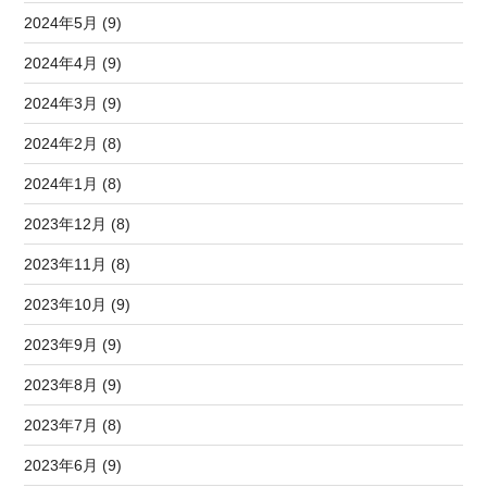
2024年5月 (9)
2024年4月 (9)
2024年3月 (9)
2024年2月 (8)
2024年1月 (8)
2023年12月 (8)
2023年11月 (8)
2023年10月 (9)
2023年9月 (9)
2023年8月 (9)
2023年7月 (8)
2023年6月 (9)