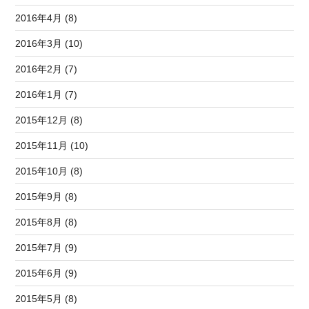
2016年4月 (8)
2016年3月 (10)
2016年2月 (7)
2016年1月 (7)
2015年12月 (8)
2015年11月 (10)
2015年10月 (8)
2015年9月 (8)
2015年8月 (8)
2015年7月 (9)
2015年6月 (9)
2015年5月 (8)