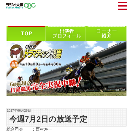
2017年06月28日
今週7月2日の放送予定
総合司会 ：西村寿一