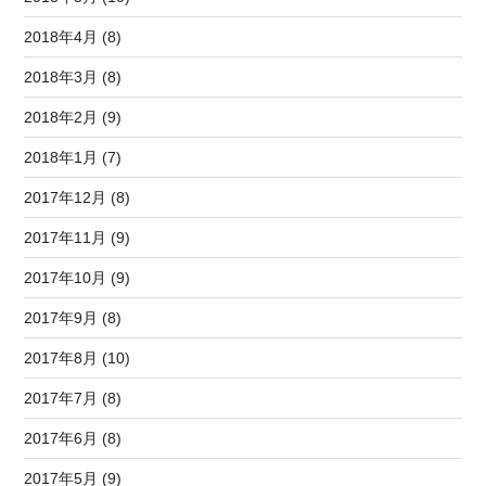
2018年4月 (8)
2018年3月 (8)
2018年2月 (9)
2018年1月 (7)
2017年12月 (8)
2017年11月 (9)
2017年10月 (9)
2017年9月 (8)
2017年8月 (10)
2017年7月 (8)
2017年6月 (8)
2017年5月 (9)