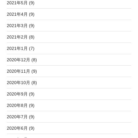
2021年5月 (9)
2021年4月 (9)
2021年3月 (9)
2021年2月 (8)
2021年1月 (7)
2020年12月 (8)
2020年11月 (9)
2020年10月 (8)
2020年9月 (9)
2020年8月 (9)
2020年7月 (9)
2020年6月 (9)