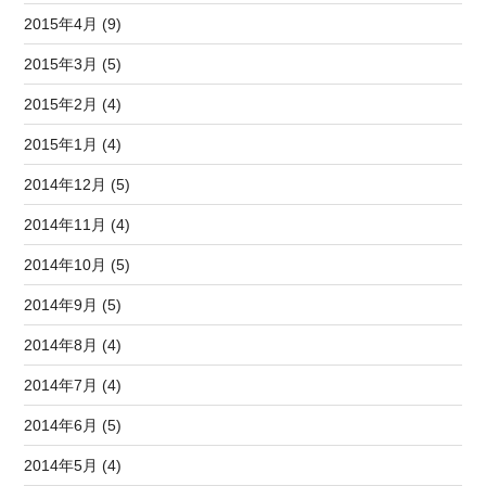
2015年4月 (9)
2015年3月 (5)
2015年2月 (4)
2015年1月 (4)
2014年12月 (5)
2014年11月 (4)
2014年10月 (5)
2014年9月 (5)
2014年8月 (4)
2014年7月 (4)
2014年6月 (5)
2014年5月 (4)