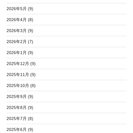
2026年5月 (9)
2026年4月 (8)
2026年3月 (9)
2026年2月 (7)
2026年1月 (9)
2025年12月 (9)
2025年11月 (9)
2025年10月 (8)
2025年9月 (9)
2025年8月 (9)
2025年7月 (8)
2025年6月 (9)