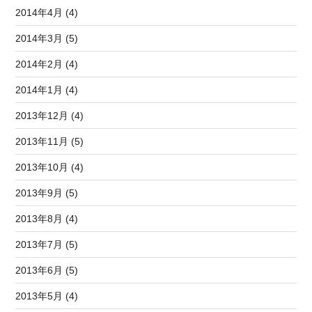
2014年4月 (4)
2014年3月 (5)
2014年2月 (4)
2014年1月 (4)
2013年12月 (4)
2013年11月 (5)
2013年10月 (4)
2013年9月 (5)
2013年8月 (4)
2013年7月 (5)
2013年6月 (5)
2013年5月 (4)