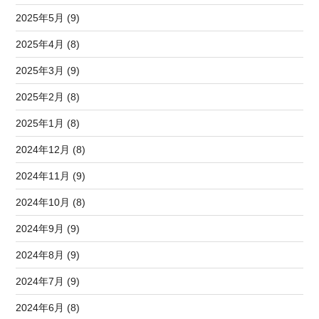
2025年5月 (9)
2025年4月 (8)
2025年3月 (9)
2025年2月 (8)
2025年1月 (8)
2024年12月 (8)
2024年11月 (9)
2024年10月 (8)
2024年9月 (9)
2024年8月 (9)
2024年7月 (9)
2024年6月 (8)