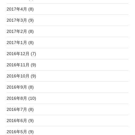
2017年4月 (8)
2017年3月 (9)
2017年2月 (8)
2017年1月 (8)
2016年12月 (7)
2016年11月 (9)
2016年10月 (9)
2016年9月 (8)
2016年8月 (10)
2016年7月 (8)
2016年6月 (9)
2016年5月 (9)