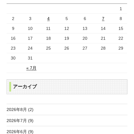
1
2
3
4
5
6
7
8
9
10
11
12
13
14
15
16
17
18
19
20
21
22
23
24
25
26
27
28
29
30
31
« 7月
アーカイブ
2026年8月 (2)
2026年7月 (9)
2026年6月 (9)