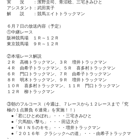
実 況 ：濱野圭司、青沼稔、三宅きみひと
アシスタント：武田英子
解 説 ：競馬エイトトラックマン
６月７日の放送内容（予定）
①中継レース
阪神競馬場 １Ｒ～１２Ｒ
東京競馬場 ９Ｒ～１２Ｒ
②本場レース解説
２Ｒ 高橋トラックマン、３Ｒ 増井トラックマン
４Ｒ 由希子トラックマン、５Ｒ 喜多村トラックマン
６Ｒ 門口トラックマン、７Ｒ 由希子トラックマン
８Ｒ 明木トラックマン、９Ｒ 増井トラックマン
１０Ｒ 喜多村トラックマン、１１Ｒ 門口トラックマン
１２Ｒ 柳トラックマン
③朝のフルコース（今週は、７レースから１２レースまで『究
極の１点勝負 ６連発』を実施！！）
●「君にひとめぼれ」・・・三宅きみひと
●「穴馬狙い撃ち」・・・田辺大介
●「ＷＩＮ５のキモ」・・・増井トラックマン
●「２０１６年 クラシックへの道」・・・由希子トラックマ