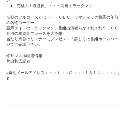
ン
●「究極の１点勝負」・・・高橋トラックマン
※朝のフルコースとは・・・ＯＢＣドラマティック競馬の午前
の名物コーナー。
競馬エイトのトラックマン、番組出演者らがそれぞれ５，００
０円の軍資金でレースを大予想。
当たり馬券はリスナーにプレゼント！詳しくは番組ホームペー
ジでご確認下さい。
④サンスポ特選情報
片山和広記者
○番組メールアドレス：ｋｅｉｂａ＠ｏｂｃ１３１４．ｃｏ．ｊ
ｐ