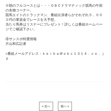
※朝のフルコースとは・・・ＯＢＣドラマティック競馬の午前
の名物コーナー。
競馬エイトのトラックマン、番組出演者らがそれぞれ５，００
０円の軍資金でレースを大予想。
当たり馬券はリスナーにプレゼント！詳しくは番組ホームペー
ジでご確認下さい。
④サンスポ特選情報
片山和広記者
○番組メールアドレス：ｋｅｉｂａ＠ｏｂｃ１３１４．ｃｏ．ｊ
ｐ
« 次へ
前へ »