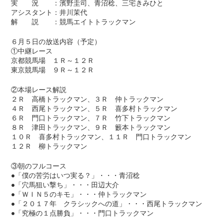
実 況 ：濱野圭司、青沼稔、三宅きみひと
アシスタント：井川茉代
解 説 ：競馬エイトトラックマン
６月５日の放送内容（予定）
①中継レース
京都競馬場 １Ｒ～１２Ｒ
東京競馬場 ９Ｒ～１２Ｒ
②本場レース解説
２Ｒ 高橋トラックマン、３Ｒ 仲トラックマン
４Ｒ 西尾トラックマン、５Ｒ 喜多村トラックマン
６Ｒ 門口トラックマン、７Ｒ 竹下トラックマン
８Ｒ 津田トラックマン、９Ｒ 籔本トラックマン
１０Ｒ 喜多村トラックマン、１１Ｒ 門口トラックマン
１２Ｒ 柳トラックマン
③朝のフルコース
●「僕の苦労はいつ実る？」・・・青沼稔
●「穴馬狙い撃ち」・・・田辺大介
●「ＷＩＮ５のキモ」・・・仲トラックマン
●「２０１７年 クラシックへの道」・・・西尾トラックマン
●「究極の１点勝負」・・・門口トラックマン