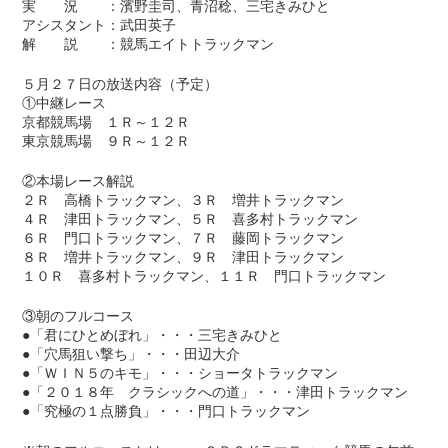
実 況 ：濱野圭司、青沼稔、三宅きみひと
アシスタント：武田英子
解 説 ：競馬エイトトラックマン
５月２７日の放送内容（予定）
①中継レース
京都競馬場 １Ｒ～１２Ｒ
東京競馬場 ９Ｒ～１２Ｒ
②本場レース解説
２Ｒ 高橋トラックマン、３Ｒ 増井トラックマン
４Ｒ 津田トラックマン、５Ｒ 喜多村トラックマン
６Ｒ 門口トラックマン、７Ｒ 藤岡トラックマン
８Ｒ 増井トラックマン、９Ｒ 津田トラックマン
１０Ｒ 喜多村トラックマン、１１Ｒ 門口トラックマン
③朝のフルコース
●「君にひとめぼれ」・・・三宅きみひと
●「穴馬狙い撃ち」・・・田辺大介
●「ＷＩＮ５のキモ」・・・ショータトラックマン
●「２０１８年 クラシックへの道」・・・津田トラックマン
●「究極の１点勝負」・・・門口トラックマン