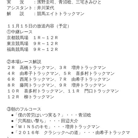
実 況 ：濱野圭司、青沼稔、三宅きみひと
アシスタント：井川茉代
解 説 ：競馬エイトトラックマン
１１月１５日の放送内容（予定）
①中継レース
京都競馬場 １Ｒ～１２Ｒ
東京競馬場 ９Ｒ～１２Ｒ
福島競馬場 ９Ｒ～１２Ｒ
②本場レース解説
２Ｒ 高橋トラックマン、３Ｒ 増井トラックマン
４Ｒ 由希子トラックマン、５Ｒ 喜多村トラックマン
６Ｒ 西尾トラックマン、７Ｒ 由希子トラックマン
８Ｒ 藤岡トラックマン、９Ｒ 増井トラックマン
１０Ｒ 喜多村トラックマン、１１Ｒ 門口トラックマン
１２Ｒ 柳トラックマン
③朝のフルコース
●「僕の苦労はいつ実る？」・・・青沼稔
●「穴馬狙い撃ち」・・・田辺大介
●「ＷＩＮ５のキモ」・・・増井トラックマン
●「２０１６年 クラシックへの道」・・・由希子トラックマ