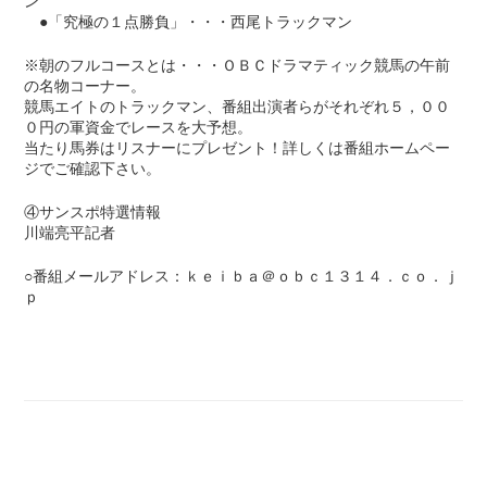
ン
●「究極の１点勝負」・・・西尾トラックマン
※朝のフルコースとは・・・ＯＢＣドラマティック競馬の午前
の名物コーナー。
競馬エイトのトラックマン、番組出演者らがそれぞれ５，００
０円の軍資金でレースを大予想。
当たり馬券はリスナーにプレゼント！詳しくは番組ホームペー
ジでご確認下さい。
④サンスポ特選情報
川端亮平記者
○番組メールアドレス：ｋｅｉｂａ＠ｏｂｃ１３１４．ｃｏ．ｊ
ｐ