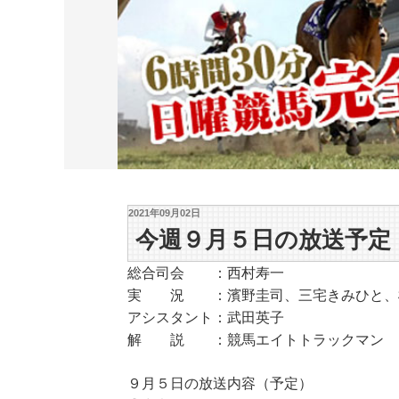
2021年09月02日
今週９月５日の放送予定
総合司会 ：西村寿一
実 況 ：濱野圭司、三宅きみひと、
アシスタント：武田英子
解 説 ：競馬エイトトラックマン
９月５日の放送内容（予定）