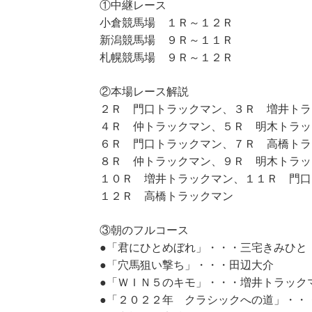
①中継レース
小倉競馬場 １Ｒ～１２Ｒ
新潟競馬場 ９Ｒ～１１Ｒ
札幌競馬場 ９Ｒ～１２Ｒ
②本場レース解説
２Ｒ 門口トラックマン、３Ｒ 増井トラ
４Ｒ 仲トラックマン、５Ｒ 明木トラッ
６Ｒ 門口トラックマン、７Ｒ 高橋トラ
８Ｒ 仲トラックマン、９Ｒ 明木トラッ
１０Ｒ 増井トラックマン、１１Ｒ 門口
１２Ｒ 高橋トラックマン
③朝のフルコース
●「君にひとめぼれ」・・・三宅きみひと
●「穴馬狙い撃ち」・・・田辺大介
●「ＷＩＮ５のキモ」・・・増井トラック
●「２０２２年 クラシックへの道」・・