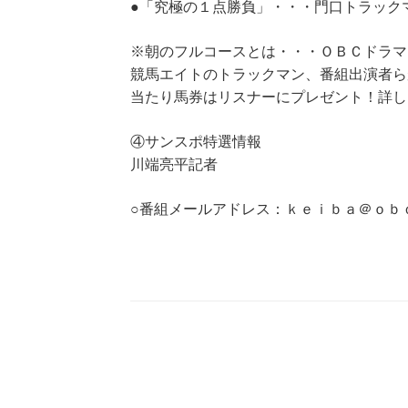
●「究極の１点勝負」・・・門口トラック
※朝のフルコースとは・・・ＯＢＣドラマ
競馬エイトのトラックマン、番組出演者ら
当たり馬券はリスナーにプレゼント！詳し
④サンスポ特選情報
川端亮平記者
○番組メールアドレス：ｋｅｉｂａ＠ｏｂ