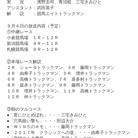
実 況 ：濱野圭司、青沼稔、三宅きみひと
アシスタント：武田英子
解 説 ：競馬エイトトラックマン
９月４日の放送内容（予定）
①中継レース
小倉競馬場 １Ｒ～１２Ｒ
新潟競馬場 ９Ｒ～１１Ｒ
札幌競馬場 ９Ｒ～１２Ｒ
②本場レース解説
２Ｒ ショータトラックマン、３Ｒ 藤岡トラックマン
４Ｒ 由希子トラックマン、５Ｒ 増井トラックマン
６Ｒ 高橋トラックマン、７Ｒ 喜多村トラックマン
８Ｒ 坂本トラックマン、９Ｒ 藤岡トラックマン
１０Ｒ 増井トラックマン、１１Ｒ 高橋トラックマン
１２Ｒ 仲トラックマン
③朝のフルコース
●「君にひとめぼれ」・・・三宅きみひと
●「穴馬狙い撃ち」・・・田辺大介
●「ＷＩＮ５のキモ」・・・藤岡トラックマン
●「２０１７年 クラシックへの道」・・・由希子トラックマン