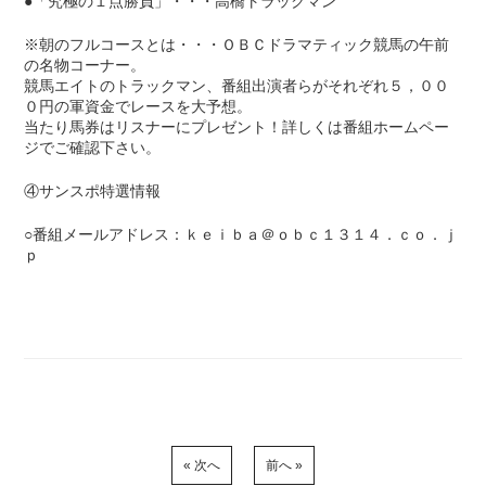
●「究極の１点勝負」・・・高橋トラックマン
※朝のフルコースとは・・・ＯＢＣドラマティック競馬の午前
の名物コーナー。
競馬エイトのトラックマン、番組出演者らがそれぞれ５，００
０円の軍資金でレースを大予想。
当たり馬券はリスナーにプレゼント！詳しくは番組ホームペー
ジでご確認下さい。
④サンスポ特選情報
○番組メールアドレス：ｋｅｉｂａ＠ｏｂｃ１３１４．ｃｏ．ｊ
ｐ
« 次へ
前へ »