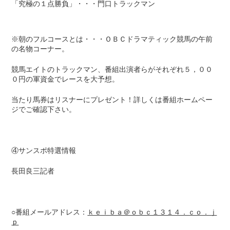
「究極の１点勝負」・・・門口トラックマン
※朝のフルコースとは・・・ＯＢＣドラマティック競馬の午前
の名物コーナー。
競馬エイトのトラックマン、番組出演者らがそれぞれ５，００
０円の軍資金でレースを大予想。
当たり馬券はリスナーにプレゼント！詳しくは番組ホームペー
ジでご確認下さい。
④サンスポ特選情報
長田良三記者
○番組メールアドレス：
ｋｅｉｂａ＠ｏｂｃ１３１４．ｃｏ．ｊ
ｐ