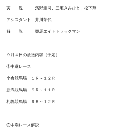
実 況 ：濱野圭司、三宅きみひと、松下翔
アシスタント：井川茉代
解 説 ：競馬エイトトラックマン
９月４日の放送内容（予定）
①中継レース
小倉競馬場 １Ｒ～１２Ｒ
新潟競馬場 ９Ｒ～１１Ｒ
札幌競馬場 ９Ｒ～１２Ｒ
②本場レース解説