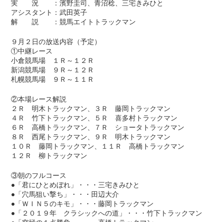
実 況 ：濱野圭司、青沼稔、三宅きみひと
アシスタント：武田英子
解 説 ：競馬エイトトラックマン
９月２日の放送内容（予定）
①中継レース
小倉競馬場 １Ｒ～１２Ｒ
新潟競馬場 ９Ｒ～１２Ｒ
札幌競馬場 ９Ｒ～１１Ｒ
②本場レース解説
２Ｒ 明木トラックマン、３Ｒ 藤岡トラックマン
４Ｒ 竹下トラックマン、５Ｒ 喜多村トラックマン
６Ｒ 高橋トラックマン、７Ｒ ショータトラックマン
８Ｒ 西尾トラックマン、９Ｒ 明木トラックマン
１０Ｒ 藤岡トラックマン、１１Ｒ 高橋トラックマン
１２Ｒ 柳トラックマン
③朝のフルコース
●「君にひとめぼれ」・・・三宅きみひと
●「穴馬狙い撃ち」・・・田辺大介
●「ＷＩＮ５のキモ」・・・藤岡トラックマン
●「２０１９年 クラシックへの道」・・・竹下トラックマン