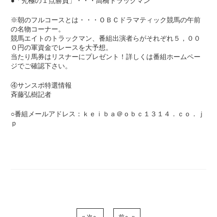
●「究極の１点勝負」・・・高橋トラックマン
※朝のフルコースとは・・・ＯＢＣドラマティック競馬の午前
の名物コーナー。
競馬エイトのトラックマン、番組出演者らがそれぞれ５，００
０円の軍資金でレースを大予想。
当たり馬券はリスナーにプレゼント！詳しくは番組ホームペー
ジでご確認下さい。
④サンスポ特選情報
斉藤弘樹記者
○番組メールアドレス：ｋｅｉｂａ＠ｏｂｃ１３１４．ｃｏ．ｊ
ｐ