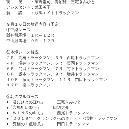
実 況 ：濱野圭司、青沼稔、三宅きみひと
アシスタント：武田英子
解 説 ：競馬エイトトラックマン
９月１６日の放送内容（予定）
①中継レース
阪神競馬場 １Ｒ～１２Ｒ
中山競馬場 ９Ｒ～１２Ｒ
②本場レース解説
２Ｒ 高橋トラックマン、３Ｒ 西尾トラックマン
４Ｒ 増井トラックマン、５Ｒ 藤岡トラックマン
６Ｒ 門口トラックマン、７Ｒ 竹下トラックマン
８Ｒ 坂本トラックマン、９Ｒ 増井トラックマン
１０Ｒ 藤岡トラックマン、１１Ｒ 門口トラックマン
１２Ｒ 柳トラックマン
③朝のフルコース
●「君にひとめぼれ」・・・三宅きみひと
●「穴馬狙い撃ち」・・・田辺大介
●「ＷＩＮ５のキモ」・・・西尾トラックマン
●「２０１９年 クラシックへの道」・・・増井トラックマン
●「究極の１点勝負」・・・門口トラックマン