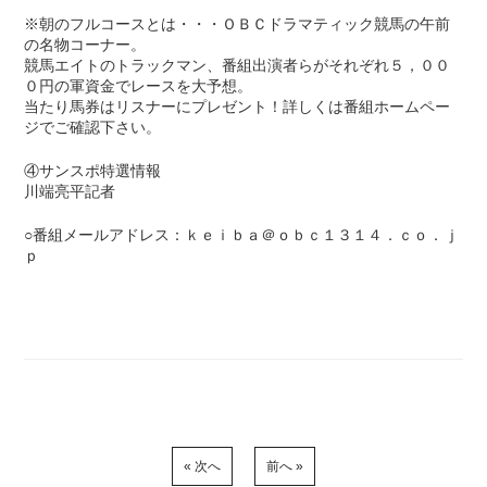
※朝のフルコースとは・・・ＯＢＣドラマティック競馬の午前
の名物コーナー。
競馬エイトのトラックマン、番組出演者らがそれぞれ５，００
０円の軍資金でレースを大予想。
当たり馬券はリスナーにプレゼント！詳しくは番組ホームペー
ジでご確認下さい。
④サンスポ特選情報
川端亮平記者
○番組メールアドレス：ｋｅｉｂａ＠ｏｂｃ１３１４．ｃｏ．ｊ
ｐ
« 次へ
前へ »