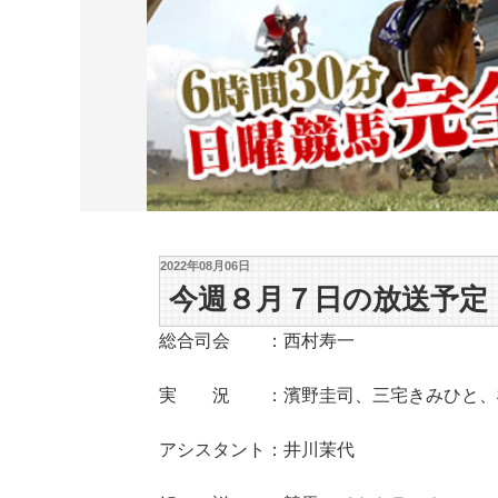
2022年08月06日
今週８月７日の放送予定
総合司会 ：西村寿一
実 況 ：濱野圭司、三宅きみひと、
アシスタント：井川茉代