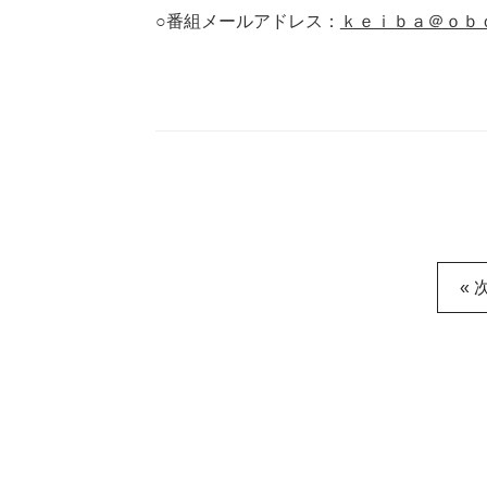
○番組メールアドレス：
ｋｅｉｂａ＠ｏｂ
« 