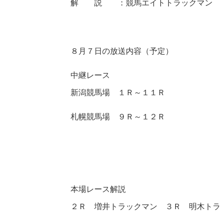
解 説 ：競馬エイトトラックマン
８月７日の放送内容（予定）
中継レース
新潟競馬場 １Ｒ～１１Ｒ
札幌競馬場 ９Ｒ～１２Ｒ
本場レース解説
２Ｒ 増井トラックマン ３Ｒ 明木トラ