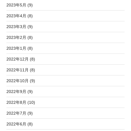
2023年5月 (9)
2023年4月 (8)
2023年3月 (9)
2023年2月 (8)
2023年1月 (8)
2022年12月 (8)
2022年11月 (8)
2022年10月 (9)
2022年9月 (9)
2022年8月 (10)
2022年7月 (9)
2022年6月 (8)