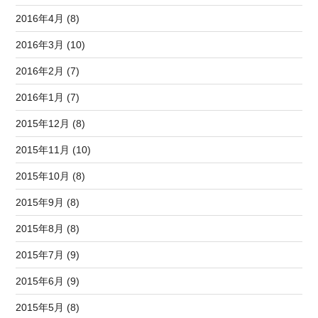
2016年4月 (8)
2016年3月 (10)
2016年2月 (7)
2016年1月 (7)
2015年12月 (8)
2015年11月 (10)
2015年10月 (8)
2015年9月 (8)
2015年8月 (8)
2015年7月 (9)
2015年6月 (9)
2015年5月 (8)