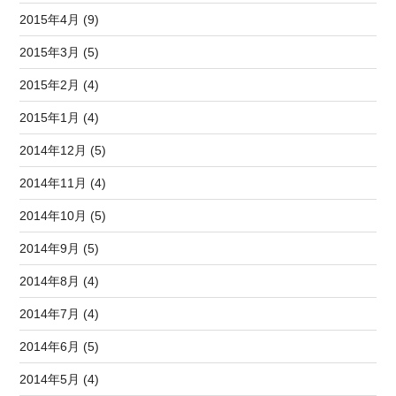
2015年4月 (9)
2015年3月 (5)
2015年2月 (4)
2015年1月 (4)
2014年12月 (5)
2014年11月 (4)
2014年10月 (5)
2014年9月 (5)
2014年8月 (4)
2014年7月 (4)
2014年6月 (5)
2014年5月 (4)