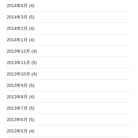
2014年4月 (4)
2014年3月 (5)
2014年2月 (4)
2014年1月 (4)
2013年12月 (4)
2013年11月 (5)
2013年10月 (4)
2013年9月 (5)
2013年8月 (4)
2013年7月 (5)
2013年6月 (5)
2013年5月 (4)