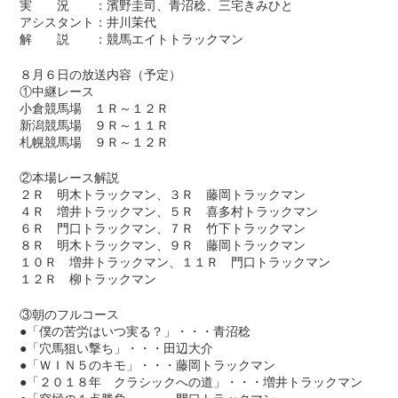
実 況 ：濱野圭司、青沼稔、三宅きみひと
アシスタント：井川茉代
解 説 ：競馬エイトトラックマン
８月６日の放送内容（予定）
①中継レース
小倉競馬場 １Ｒ～１２Ｒ
新潟競馬場 ９Ｒ～１１Ｒ
札幌競馬場 ９Ｒ～１２Ｒ
②本場レース解説
２Ｒ 明木トラックマン、３Ｒ 藤岡トラックマン
４Ｒ 増井トラックマン、５Ｒ 喜多村トラックマン
６Ｒ 門口トラックマン、７Ｒ 竹下トラックマン
８Ｒ 明木トラックマン、９Ｒ 藤岡トラックマン
１０Ｒ 増井トラックマン、１１Ｒ 門口トラックマン
１２Ｒ 柳トラックマン
③朝のフルコース
●「僕の苦労はいつ実る？」・・・青沼稔
●「穴馬狙い撃ち」・・・田辺大介
●「ＷＩＮ５のキモ」・・・藤岡トラックマン
●「２０１８年 クラシックへの道」・・・増井トラックマン