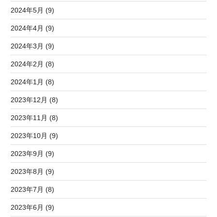
2024年5月 (9)
2024年4月 (9)
2024年3月 (9)
2024年2月 (8)
2024年1月 (8)
2023年12月 (8)
2023年11月 (8)
2023年10月 (9)
2023年9月 (9)
2023年8月 (9)
2023年7月 (8)
2023年6月 (9)