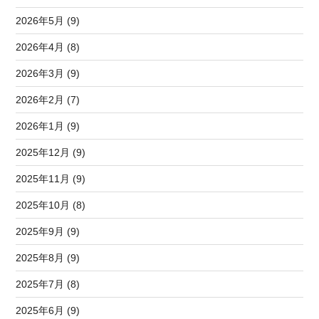
2026年5月 (9)
2026年4月 (8)
2026年3月 (9)
2026年2月 (7)
2026年1月 (9)
2025年12月 (9)
2025年11月 (9)
2025年10月 (8)
2025年9月 (9)
2025年8月 (9)
2025年7月 (8)
2025年6月 (9)