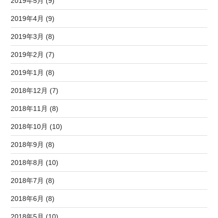
2019年5月 (9)
2019年4月 (9)
2019年3月 (8)
2019年2月 (7)
2019年1月 (8)
2018年12月 (7)
2018年11月 (8)
2018年10月 (10)
2018年9月 (8)
2018年8月 (10)
2018年7月 (8)
2018年6月 (8)
2018年5月 (10)