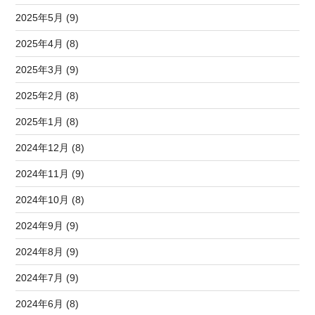
2025年5月 (9)
2025年4月 (8)
2025年3月 (9)
2025年2月 (8)
2025年1月 (8)
2024年12月 (8)
2024年11月 (9)
2024年10月 (8)
2024年9月 (9)
2024年8月 (9)
2024年7月 (9)
2024年6月 (8)