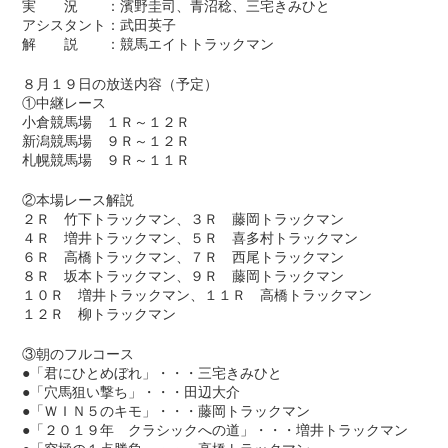
実 況 ：濱野圭司、青沼稔、三宅きみひと
アシスタント：武田英子
解 説 ：競馬エイトトラックマン
８月１９日の放送内容（予定）
①中継レース
小倉競馬場 １Ｒ～１２Ｒ
新潟競馬場 ９Ｒ～１２Ｒ
札幌競馬場 ９Ｒ～１１Ｒ
②本場レース解説
２Ｒ 竹下トラックマン、３Ｒ 藤岡トラックマン
４Ｒ 増井トラックマン、５Ｒ 喜多村トラックマン
６Ｒ 高橋トラックマン、７Ｒ 西尾トラックマン
８Ｒ 坂本トラックマン、９Ｒ 藤岡トラックマン
１０Ｒ 増井トラックマン、１１Ｒ 高橋トラックマン
１２Ｒ 柳トラックマン
③朝のフルコース
●「君にひとめぼれ」・・・三宅きみひと
●「穴馬狙い撃ち」・・・田辺大介
●「ＷＩＮ５のキモ」・・・藤岡トラックマン
●「２０１９年 クラシックへの道」・・・増井トラックマン