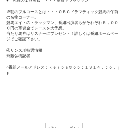
●「究極の１点勝負」・・・高橋トラックマン
※朝のフルコースとは・・・ＯＢＣドラマティック競馬の午前
の名物コーナー。
競馬エイトのトラックマン、番組出演者らがそれぞれ５，００
０円の軍資金でレースを大予想。
当たり馬券はリスナーにプレゼント！詳しくは番組ホームペー
ジでご確認下さい。
④サンスポ特選情報
斉藤弘樹記者
○番組メールアドレス：ｋｅｉｂａ＠ｏｂｃ１３１４．ｃｏ．ｊ
ｐ