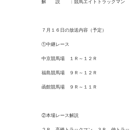
解 説 ：競馬エイトトラックマン
７月１６日の放送内容（予定）
①中継レース
中京競馬場 １Ｒ～１２Ｒ
福島競馬場 ９Ｒ～１２Ｒ
函館競馬場 ９Ｒ～１１Ｒ
②本場レース解説
２Ｒ 高橋トラックマン ３Ｒ 仲トラッ