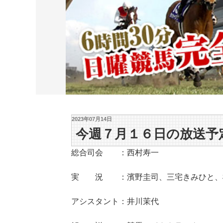
2023年07月14日
今週７月１６日の放送予
総合司会 ：西村寿一
実 況 ：濱野圭司、三宅きみひと、
アシスタント：井川茉代