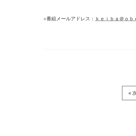
○番組メールアドレス：
ｋｅｉｂａ＠ｏｂ
« 