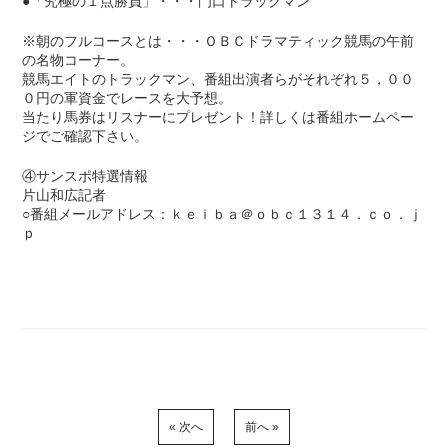
●「究極の１点勝負」・・・門口トラックマン
※朝のフルコースとは・・・ＯＢＣドラマティック競馬の午前
の名物コーナー。
競馬エイトのトラックマン、番組出演者らがそれぞれ５，００
０円の軍資金でレースを大予想。
当たり馬券はリスナーにプレゼント！詳しくは番組ホームペー
ジでご確認下さい。
④サンスポ特選情報
片山和広記者
○番組メールアドレス：ｋｅｉｂａ＠ｏｂｃ１３１４．ｃｏ．ｊ
ｐ
« 次へ
前へ »