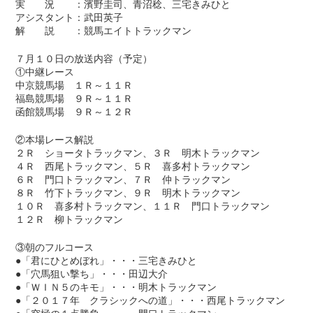
実 況 ：濱野圭司、青沼稔、三宅きみひと
アシスタント：武田英子
解 説 ：競馬エイトトラックマン
７月１０日の放送内容（予定）
①中継レース
中京競馬場 １Ｒ～１１Ｒ
福島競馬場 ９Ｒ～１１Ｒ
函館競馬場 ９Ｒ～１２Ｒ
②本場レース解説
２Ｒ ショータトラックマン、３Ｒ 明木トラックマン
４Ｒ 西尾トラックマン、５Ｒ 喜多村トラックマン
６Ｒ 門口トラックマン、７Ｒ 仲トラックマン
８Ｒ 竹下トラックマン、９Ｒ 明木トラックマン
１０Ｒ 喜多村トラックマン、１１Ｒ 門口トラックマン
１２Ｒ 柳トラックマン
③朝のフルコース
●「君にひとめぼれ」・・・三宅きみひと
●「穴馬狙い撃ち」・・・田辺大介
●「ＷＩＮ５のキモ」・・・明木トラックマン
●「２０１７年 クラシックへの道」・・・西尾トラックマン