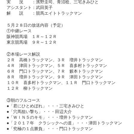
実 況 ：濱野圭司、青沼稔、三宅きみひと
アシスタント：武田英子
解 説 ：競馬エイトトラックマン
５月２８日の放送内容（予定）
①中継レース
阪神競馬場 １Ｒ～１２Ｒ
東京競馬場 ９Ｒ～１２Ｒ
②本場レース解説
２Ｒ 高橋トラックマン、３Ｒ 増井トラックマン
４Ｒ 津田トラックマン、５Ｒ 喜多村トラックマン
６Ｒ 門口トラックマン、７Ｒ 籔本トラックマン
８Ｒ 増井トラックマン、９Ｒ 津田トラックマン
１０Ｒ 喜多村トラックマン、１１Ｒ 門口トラックマン
１２Ｒ 柳トラックマン
③朝のフルコース
●「君にひとめぼれ」・・・三宅きみひと
●「穴馬狙い撃ち」・・・田辺大介
●「ＷＩＮ５のキモ」・・・増井トラックマン
●「２０１７年 クラシックへの道」・・・津田トラックマン
●「究極の１点勝負」・・・門口トラックマン