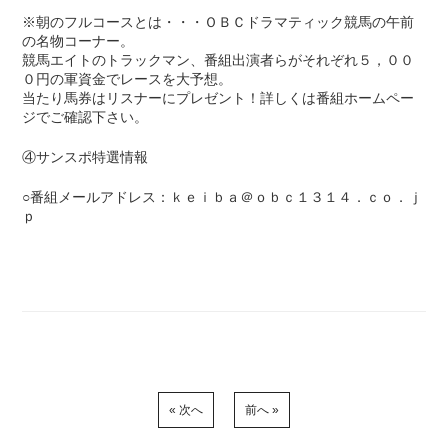
※朝のフルコースとは・・・ＯＢＣドラマティック競馬の午前
の名物コーナー。
競馬エイトのトラックマン、番組出演者らがそれぞれ５，００
０円の軍資金でレースを大予想。
当たり馬券はリスナーにプレゼント！詳しくは番組ホームペー
ジでご確認下さい。
④サンスポ特選情報
○番組メールアドレス：ｋｅｉｂａ＠ｏｂｃ１３１４．ｃｏ．ｊ
ｐ
« 次へ
前へ »