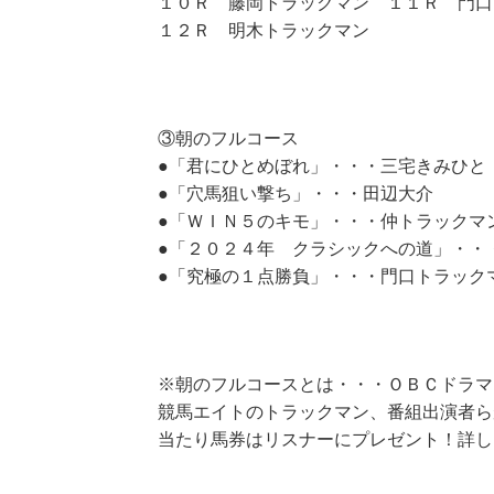
１０Ｒ 藤岡トラックマン １１Ｒ 門口
１２Ｒ 明木トラックマン
③朝のフルコース
●「君にひとめぼれ」・・・三宅きみひと
●「穴馬狙い撃ち」・・・田辺大介
●「ＷＩＮ５のキモ」・・・仲トラックマ
●「２０２４年 クラシックへの道」・・
●「究極の１点勝負」・・・門口トラック
※朝のフルコースとは・・・ＯＢＣドラマ
競馬エイトのトラックマン、番組出演者ら
当たり馬券はリスナーにプレゼント！詳し