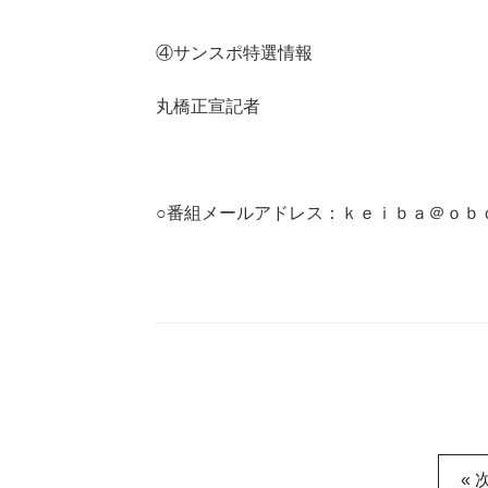
④サンスポ特選情報
丸橋正宣記者
○番組メールアドレス：ｋｅｉｂａ＠ｏｂ
« 