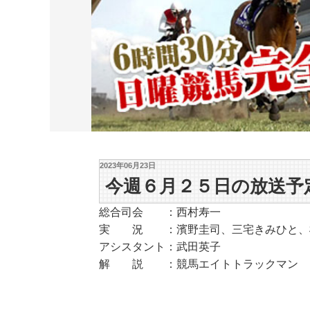
2023年06月23日
今週６月２５日の放送予
総合司会 ：西村寿一
実 況 ：濱野圭司、三宅きみひと、
アシスタント：武田英子
解 説 ：競馬エイトトラックマン