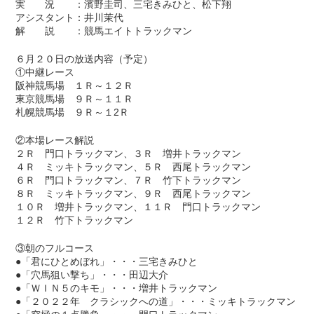
実 況 ：濱野圭司、三宅きみひと、松下翔
アシスタント：井川茉代
解 説 ：競馬エイトトラックマン
６月２０日の放送内容（予定）
①中継レース
阪神競馬場 １Ｒ～１２Ｒ
東京競馬場 ９Ｒ～１１Ｒ
札幌競馬場 ９Ｒ～１2Ｒ
②本場レース解説
２Ｒ 門口トラックマン、３Ｒ 増井トラックマン
４Ｒ ミッキトラックマン、５Ｒ 西尾トラックマン
６Ｒ 門口トラックマン、７Ｒ 竹下トラックマン
８Ｒ ミッキトラックマン、９Ｒ 西尾トラックマン
１０Ｒ 増井トラックマン、１１Ｒ 門口トラックマン
１２Ｒ 竹下トラックマン
③朝のフルコース
●「君にひとめぼれ」・・・三宅きみひと
●「穴馬狙い撃ち」・・・田辺大介
●「ＷＩＮ５のキモ」・・・増井トラックマン
●「２０２２年 クラシックへの道」・・・ミッキトラックマン