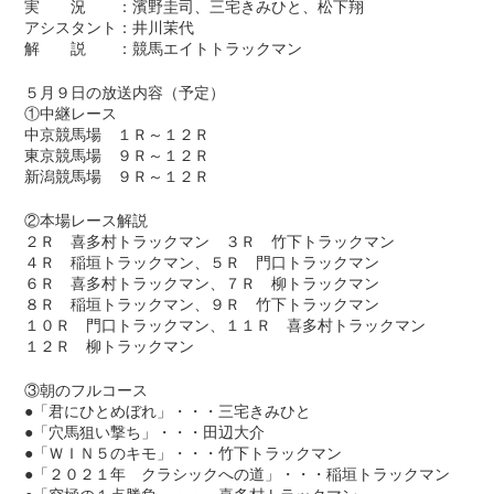
実 況 ：濱野圭司、三宅きみひと、松下翔
アシスタント：井川茉代
解 説 ：競馬エイトトラックマン
５月９日の放送内容（予定）
①中継レース
中京競馬場 １Ｒ～１２Ｒ
東京競馬場 ９Ｒ～１２Ｒ
新潟競馬場 ９Ｒ～１２Ｒ
②本場レース解説
２Ｒ 喜多村トラックマン ３Ｒ 竹下トラックマン
４Ｒ 稲垣トラックマン、５Ｒ 門口トラックマン
６Ｒ 喜多村トラックマン、７Ｒ 柳トラックマン
８Ｒ 稲垣トラックマン、９Ｒ 竹下トラックマン
１０Ｒ 門口トラックマン、１１Ｒ 喜多村トラックマン
１２Ｒ 柳トラックマン
③朝のフルコース
●「君にひとめぼれ」・・・三宅きみひと
●「穴馬狙い撃ち」・・・田辺大介
●「ＷＩＮ５のキモ」・・・竹下トラックマン
●「２０２１年 クラシックへの道」・・・稲垣トラックマン