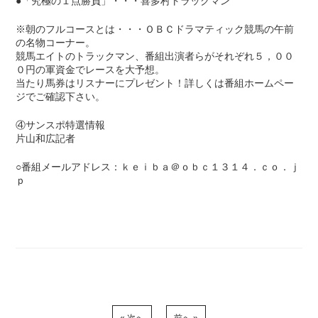
●「究極の１点勝負」・・・喜多村トラックマン
※朝のフルコースとは・・・ＯＢＣドラマティック競馬の午前
の名物コーナー。
競馬エイトのトラックマン、番組出演者らがそれぞれ５，００
０円の軍資金でレースを大予想。
当たり馬券はリスナーにプレゼント！詳しくは番組ホームペー
ジでご確認下さい。
④サンスポ特選情報
片山和広記者
○番組メールアドレス：ｋｅｉｂａ＠ｏｂｃ１３１４．ｃｏ．ｊ
ｐ