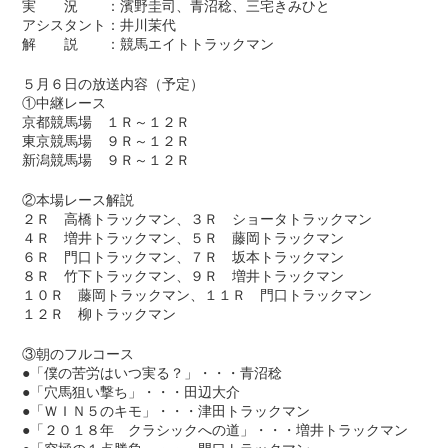
実 況 ：濱野圭司、青沼稔、三宅きみひと
アシスタント：井川茉代
解 説 ：競馬エイトトラックマン
５月６日の放送内容（予定）
①中継レース
京都競馬場 １Ｒ～１２Ｒ
東京競馬場 ９Ｒ～１２Ｒ
新潟競馬場 ９Ｒ～１２Ｒ
②本場レース解説
２Ｒ 高橋トラックマン、３Ｒ ショータトラックマン
４Ｒ 増井トラックマン、５Ｒ 藤岡トラックマン
６Ｒ 門口トラックマン、７Ｒ 坂本トラックマン
８Ｒ 竹下トラックマン、９Ｒ 増井トラックマン
１０Ｒ 藤岡トラックマン、１１Ｒ 門口トラックマン
１２Ｒ 柳トラックマン
③朝のフルコース
●「僕の苦労はいつ実る？」・・・青沼稔
●「穴馬狙い撃ち」・・・田辺大介
●「ＷＩＮ５のキモ」・・・津田トラックマン
●「２０１８年 クラシックへの道」・・・増井トラックマン