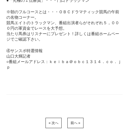
●「究極の１点勝負」・・・門口トラックマン
※朝のフルコースとは・・・ＯＢＣドラマティック競馬の午前
の名物コーナー。
競馬エイトのトラックマン、番組出演者らがそれぞれ５，００
０円の軍資金でレースを大予想。
当たり馬券はリスナーにプレゼント！詳しくは番組ホームペー
ジでご確認下さい。
④サンスポ特選情報
山口大輝記者
○番組メールアドレス：ｋｅｉｂａ＠ｏｂｃ１３１４．ｃｏ．ｊ
ｐ
« 次へ
前へ »