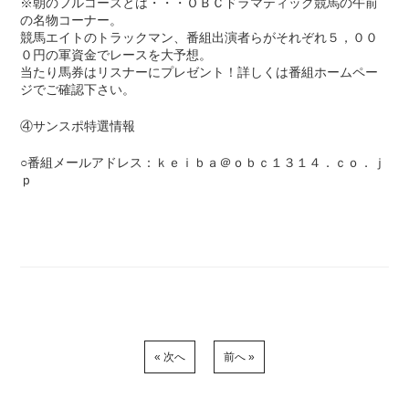
※朝のフルコースとは・・・ＯＢＣドラマティック競馬の午前
の名物コーナー。
競馬エイトのトラックマン、番組出演者らがそれぞれ５，００
０円の軍資金でレースを大予想。
当たり馬券はリスナーにプレゼント！詳しくは番組ホームペー
ジでご確認下さい。
④サンスポ特選情報
○番組メールアドレス：ｋｅｉｂａ＠ｏｂｃ１３１４．ｃｏ．ｊ
ｐ
« 次へ
前へ »