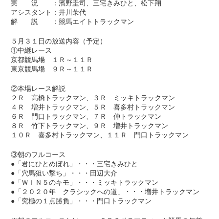
実 況 ：濱野圭司、三宅きみひと、松下翔
アシスタント：井川茉代
解 説 ：競馬エイトトラックマン
５月３１日の放送内容（予定）
①中継レース
京都競馬場 １Ｒ～１１Ｒ
東京競馬場 ９Ｒ～１１Ｒ
②本場レース解説
２Ｒ 高橋トラックマン、３Ｒ ミッキトラックマン
４Ｒ 増井トラックマン、５Ｒ 喜多村トラックマン
６Ｒ 門口トラックマン、７Ｒ 仲トラックマン
８Ｒ 竹下トラックマン、９Ｒ 増井トラックマン
１０Ｒ 喜多村トラックマン、１１Ｒ 門口トラックマン
③朝のフルコース
●「君にひとめぼれ」・・・三宅きみひと
●「穴馬狙い撃ち」・・・田辺大介
●「ＷＩＮ５のキモ」・・・ミッキトラックマン
●「２０２０年 クラシックへの道」・・・増井トラックマン
●「究極の１点勝負」・・・門口トラックマン