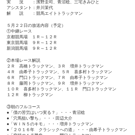
実 況 ：濱野圭司、青沼稔、三宅きみひと
アシスタント：井川茉代
解 説 ：競馬エイトトラックマン
５月２２日の放送内容（予定）
①中継レース
京都競馬場 １Ｒ～１２Ｒ
東京競馬場 ９Ｒ～１２Ｒ
新潟競馬場 ９Ｒ～１２Ｒ
②本場レース解説
２Ｒ 高橋トラックマン、３Ｒ 増井トラックマン
４Ｒ 由希子トラックマン、５Ｒ 喜多村トラックマン
６Ｒ 門口トラックマン、７Ｒ 由希子トラックマン
８Ｒ 藤岡トラックマン、９Ｒ 増井トラックマン
１０Ｒ 喜多村トラックマン、１１Ｒ 門口トラックマン
１２Ｒ 柳トラックマン
③朝のフルコース
●「僕の苦労はいつ実る？」・・・青沼稔
●「穴馬狙い撃ち」・・・田辺大介
●「ＷＩＮ５のキモ」・・・増井トラックマン
●「２０１６年 クラシックへの道」・・・由希子トラックマン