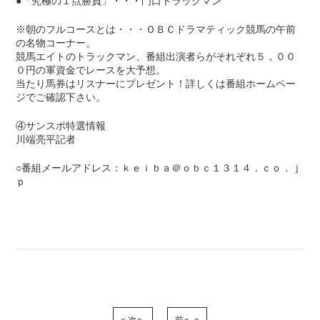
●「究極の１点勝負」・・・門口トラックマン
※朝のフルコースとは・・・ＯＢＣドラマティック競馬の午前
の名物コーナー。
競馬エイトのトラックマン、番組出演者らがそれぞれ５，００
０円の軍資金でレースを大予想。
当たり馬券はリスナーにプレゼント！詳しくは番組ホームペー
ジでご確認下さい。
④サンスポ特選情報
川端亮平記者
○番組メールアドレス：ｋｅｉｂａ＠ｏｂｃ１３１４．ｃｏ．ｊ
ｐ