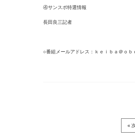
④サンスポ特選情報
長田良三記者
○番組メールアドレス：ｋｅｉｂａ＠ｏｂ
« 