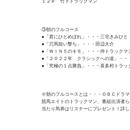
１２Ｒ 竹下トラックマン
③朝のフルコース
●「君にひとめぼれ」・・・三宅きみひと
●「穴馬狙い撃ち」・・・田辺大介
●「ＷＩＮ５のキモ」・・・仲トラックマ
●「２０２２年 クラシックへの道」・・
●「究極の１点勝負」・・・喜多村トラッ
※朝のフルコースとは・・・ＯＢＣドラマ
競馬エイトのトラックマン、番組出演者ら
当たり馬券はリスナーにプレゼント！詳し