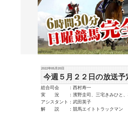
2022年05月20日
今週５月２２日の放送予
総合司会 ：西村寿一
実 況 ：濱野圭司、三宅きみひと、
アシスタント：武田英子
解 説 ：競馬エイトトラックマン